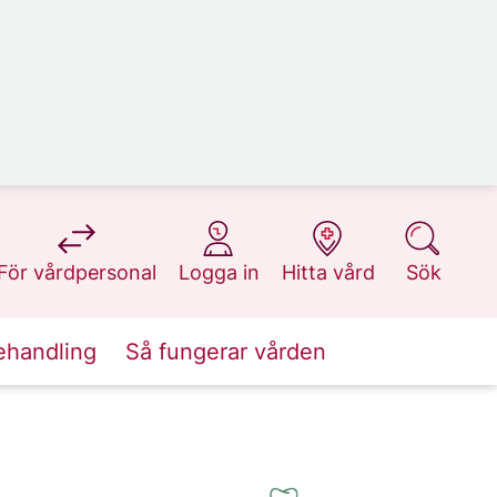
på 1177.se
på 1177.se
på 1177.se
på 1177.se
För vårdpersonal
Logga in
Hitta vård
Sök
ehandling
Så fungerar vården