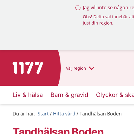
Jag vill inte se någon 
Obs! Detta val innebär att
just din region.
Till startsidan för 1177
Välj
region
Liv & hälsa
Barn & gravid
Olyckor & sk
Du är här:
Start
Hitta vård
Tandhälsan Boden
Tandhälsan Boden