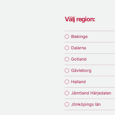
Välj region:
Blekinge
Dalarna
Gotland
Gävleborg
Halland
Jämtland Härjedalen
Jönköpings län