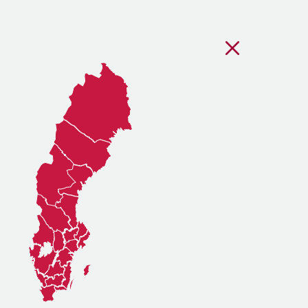
Stäng regionsvälj