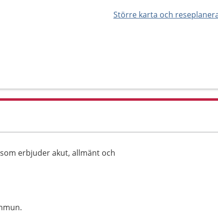
Större karta och reseplaner
n som erbjuder akut, allmänt och
ommun.