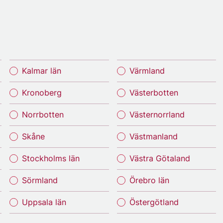
Kalmar län
Värmland
Kronoberg
Västerbotten
Norrbotten
Västernorrland
Skåne
Västmanland
Stockholms län
Västra Götaland
Sörmland
Örebro län
Uppsala län
Östergötland