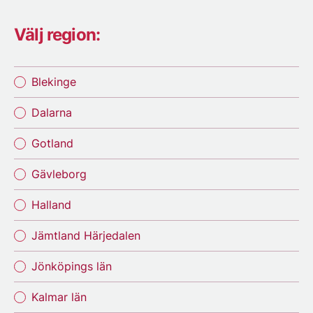
Välj region:
Blekinge
Dalarna
Gotland
Gävleborg
Halland
Jämtland Härjedalen
Jönköpings län
Kalmar län