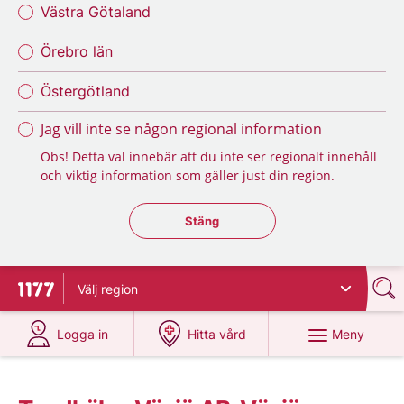
Västra Götaland
Örebro län
Östergötland
Jag vill inte se någon regional information
Obs! Detta val innebär att du inte ser regionalt innehåll
och viktig information som gäller just din region.
Stäng regionsväljaren
Stäng
Välj
region
Till startsidan för 1177
på 1177.se
på 1177.se
Meny
Logga in
Hitta vård