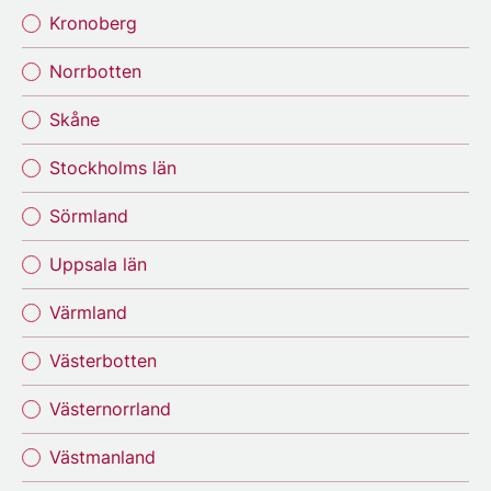
Kronoberg
Norrbotten
Skåne
Stockholms län
Sörmland
Uppsala län
Värmland
Västerbotten
Västernorrland
Västmanland