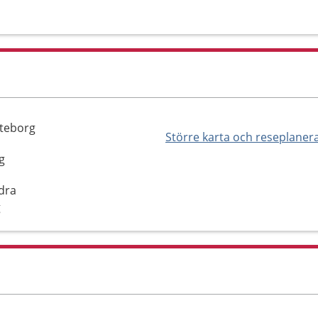
öteborg
Större karta och reseplaner
g
dra
g