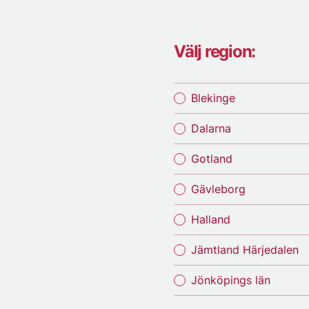
Välj region:
Blekinge
Dalarna
Gotland
Gävleborg
Halland
Jämtland Härjedalen
Jönköpings län