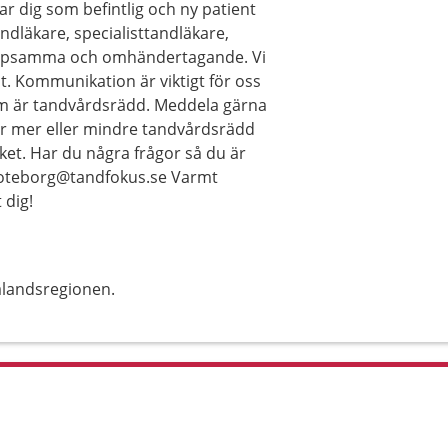
r dig som befintlig och ny patient
andläkare, specialisttandläkare,
hjälpsamma och omhändertagande. Vi
ut. Kommunikation är viktigt för oss
som är tandvårdsrädd. Meddela gärna
r mer eller mindre tandvårdsrädd
ket. Har du några frågor så du är
 goteborg@tandfokus.se Varmt
 dig!
alandsregionen.