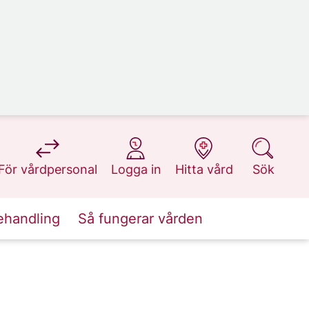
på 1177.se
på 1177.se
på 1177.se
på 1177.se
För vårdpersonal
Logga in
Hitta vård
Sök
ehandling
Så fungerar vården