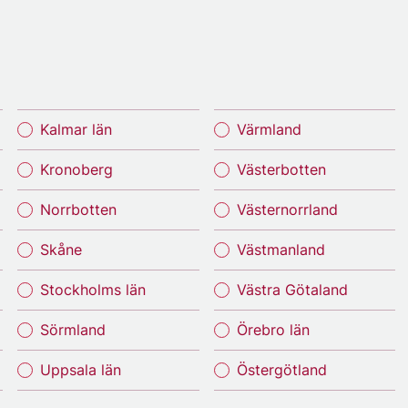
Kalmar län
Värmland
Kronoberg
Västerbotten
Norrbotten
Västernorrland
Skåne
Västmanland
Stockholms län
Västra Götaland
Sörmland
Örebro län
Uppsala län
Östergötland