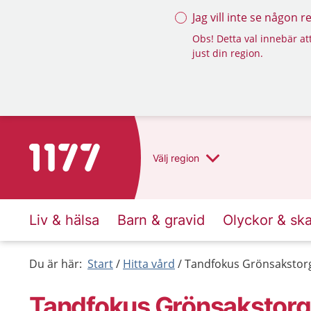
Jag vill inte se någon 
Obs! Detta val innebär att
just din region.
Till startsidan för 1177
Välj
region
Liv & hälsa
Barn & gravid
Olyckor & sk
Du är här:
Start
Hitta vård
Tandfokus Grönsakstor
Tandfokus Grönsakstorg