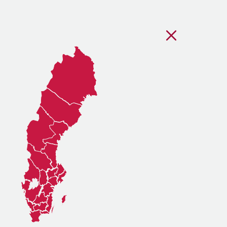
Stäng regionsvälj