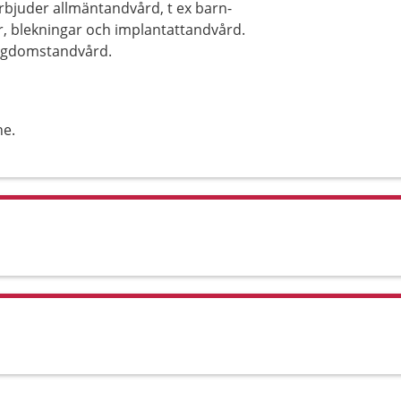
erbjuder allmäntandvård, t ex barn-
, blekningar och implantattandvård.
ungdomstandvård.
ne.