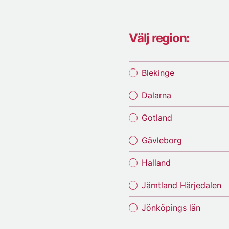
Välj region:
Blekinge
Dalarna
Gotland
Gävleborg
Halland
Jämtland Härjedalen
Jönköpings län