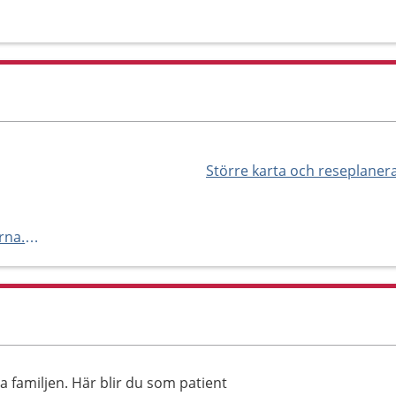
Större karta och reseplaner
http://www.tagaborgstandlakarna.praktikertjanst.se
a familjen. Här blir du som patient