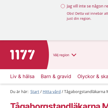
Jag vill inte se någon 
Obs! Detta val innebär att
just din region.
Till startsidan för 1177
Välj
region
Liv & hälsa
Barn & gravid
Olyckor & sk
Du är här:
Start
Hitta vård
Tågaborgstandläkarna M
Tågaborgstandläkarna Ma