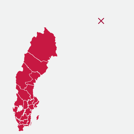
Stäng regionsvälj