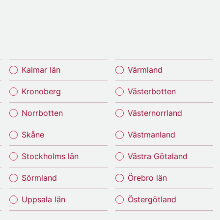
Kalmar län
Värmland
Kronoberg
Västerbotten
Norrbotten
Västernorrland
Skåne
Västmanland
Stockholms län
Västra Götaland
Sörmland
Örebro län
Uppsala län
Östergötland