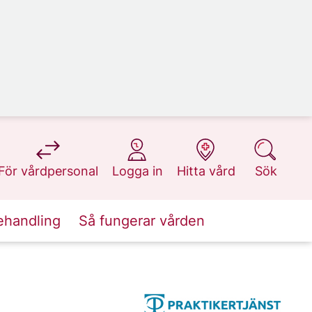
på 1177.se
på 1177.se
på 1177.se
på 1177.se
För vårdpersonal
Logga in
Hitta vård
Sök
ehandling
Så fungerar vården