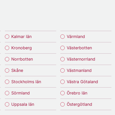
Kalmar län
Värmland
Kronoberg
Västerbotten
Norrbotten
Västernorrland
Skåne
Västmanland
Stockholms län
Västra Götaland
Sörmland
Örebro län
Uppsala län
Östergötland