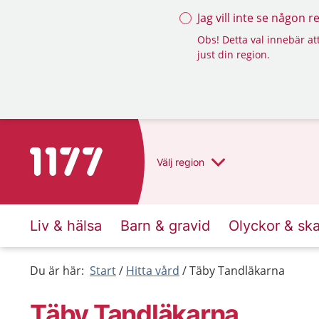
Jag vill inte se någon 
Obs! Detta val innebär att
just din region.
Till startsidan för 1177
Välj
region
Liv & hälsa
Barn & gravid
Olyckor & sk
Du är här:
Start
Hitta vård
Täby Tandläkarna
Täby Tandläkarna