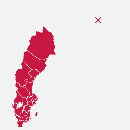
Stäng regionsvälj