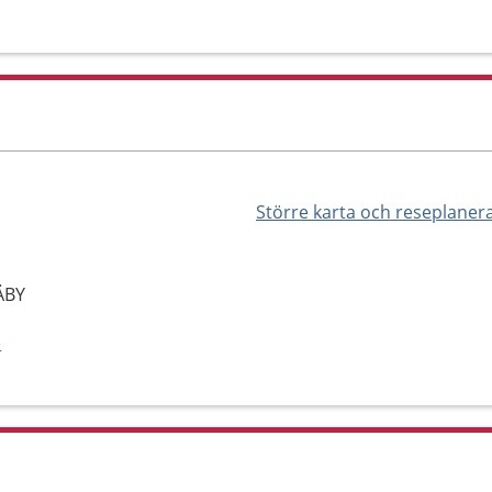
Större karta och reseplaner
TÄBY
e