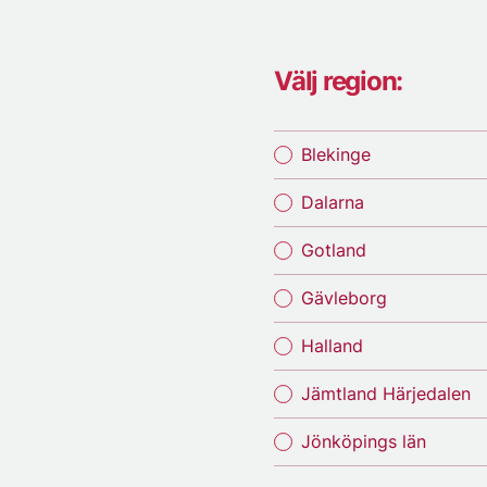
Välj region:
Blekinge
Dalarna
Gotland
Gävleborg
Halland
Jämtland Härjedalen
Jönköpings län