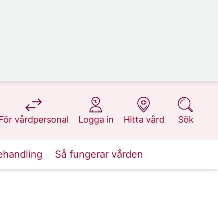
på 1177.se
på 1177.se
på 1177.se
på 1177.se
För vårdpersonal
Logga in
Hitta vård
Sök
ehandling
Så fungerar vården