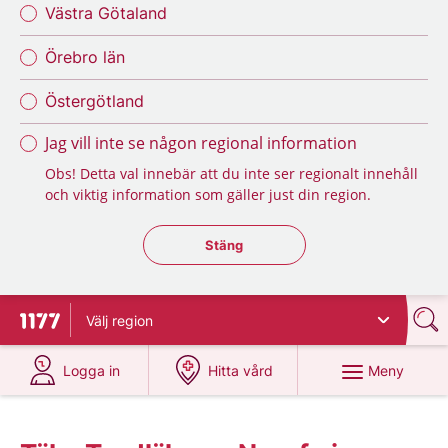
Västra Götaland
Örebro län
Östergötland
Jag vill inte se någon regional information
Obs! Detta val innebär att du inte ser regionalt innehåll
och viktig information som gäller just din region.
Stäng regionsväljaren
Stäng
Välj
region
Till startsidan för 1177
på 1177.se
på 1177.se
Meny
Logga in
Hitta vård