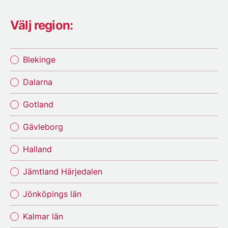
Välj region:
Blekinge
Dalarna
Gotland
Gävleborg
Halland
Jämtland Härjedalen
Jönköpings län
Kalmar län