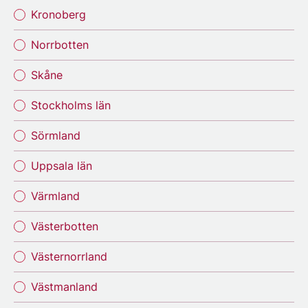
Kronoberg
Norrbotten
Skåne
Stockholms län
Sörmland
Uppsala län
Värmland
Västerbotten
Västernorrland
Västmanland