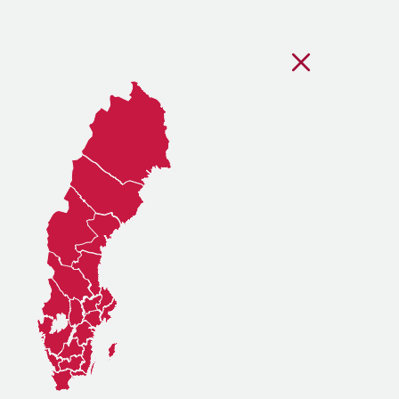
Stäng regionsvälj