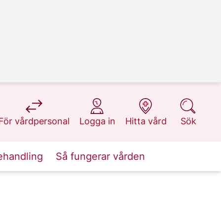
på 1177.se
på 1177.se
på 1177.se
på 1177.se
För vårdpersonal
Logga in
Hitta vård
Sök
ehandling
Så fungerar vården