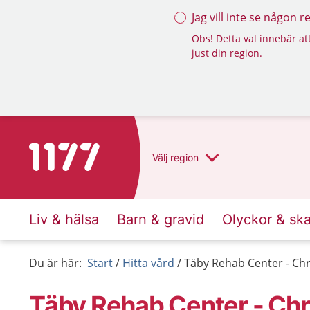
Jag vill inte se någon 
Obs! Detta val innebär att
just din region.
Till startsidan för 1177
Välj
region
Liv & hälsa
Barn & gravid
Olyckor & sk
Du är här:
Start
Hitta vård
Täby Rehab Center - Chr
Täby Rehab Center - Chri