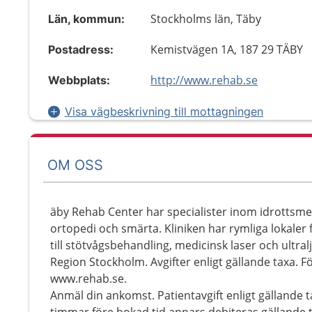
Stockholms län, Täby
Län, kommun:
Kemistvägen 1A, 187 29 TÄBY
Postadress:
http://www.rehab.se
Webbplats:
Visa vägbeskrivning till mottagningen
OM OSS
äby Rehab Center har specialister inom idrottsmed
ortopedi och smärta. Kliniken har rymliga lokaler f
till stötvågsbehandling, medicinsk laser och ultra
Region Stockholm. Avgifter enligt gällande taxa. 
www.rehab.se.
Anmäl din ankomst. Patientavgift enligt gällande 