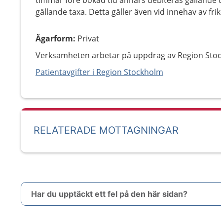
timmar före bokad tid annars debiteras gällande t
gällande taxa. Detta gäller även vid innehav av frik
Ägarform
:
Privat
Verksamheten arbetar på uppdrag av Region Sto
Patientavgifter i Region Stockholm
RELATERADE MOTTAGNINGAR
Har du upptäckt ett fel på den här sidan?