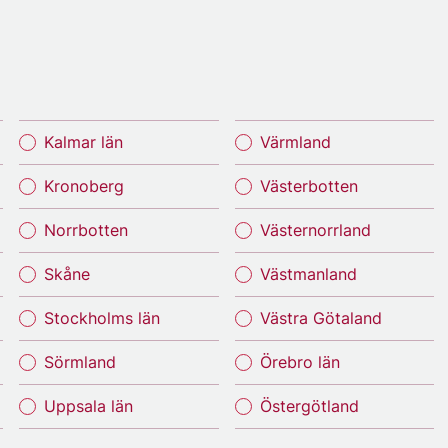
Kalmar län
Värmland
Kronoberg
Västerbotten
Norrbotten
Västernorrland
Skåne
Västmanland
Stockholms län
Västra Götaland
Sörmland
Örebro län
Uppsala län
Östergötland