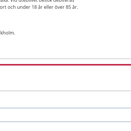
axa. Vid uteblivet besök debiteras
ort och under 18 år eller över 85 år.
ckholm.