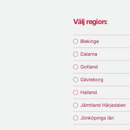
Välj region:
Blekinge
Dalarna
Gotland
Gävleborg
Halland
Jämtland Härjedalen
Jönköpings län