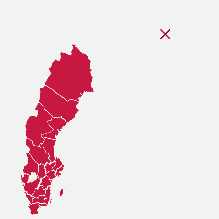
Stäng regionsvälj