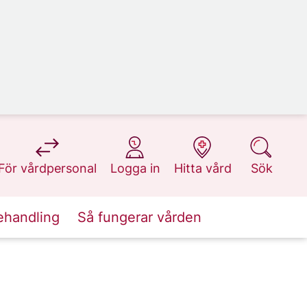
på 1177.se
på 1177.se
på 1177.se
på 1177.se
För vårdpersonal
Logga in
Hitta vård
Sök
ehandling
Så fungerar vården