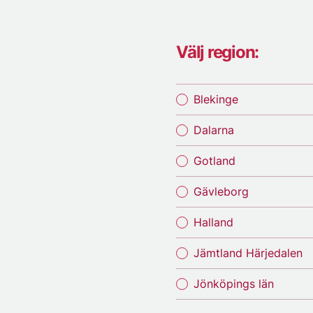
Välj region:
Blekinge
Dalarna
Gotland
Gävleborg
Halland
Jämtland Härjedalen
Jönköpings län