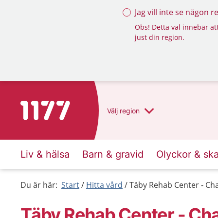
Jag vill inte se någon 
Obs! Detta val innebär att
just din region.
Till startsidan för 1177
Välj
region
Liv & hälsa
Barn & gravid
Olyckor & sk
Du är här:
Start
Hitta vård
Täby Rehab Center - Cha
Täby Rehab Center - Cha