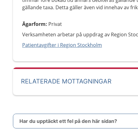
timmar före bokad tid annars debiteras gällande t
gällande taxa. Detta gäller även vid innehav av frik
Ägarform
:
Privat
Verksamheten arbetar på uppdrag av Region Sto
Patientavgifter i Region Stockholm
RELATERADE MOTTAGNINGAR
Har du upptäckt ett fel på den här sidan?