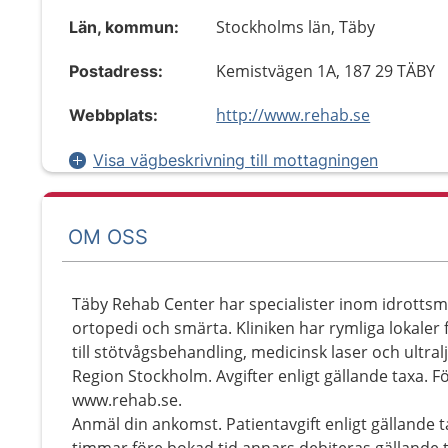
Stockholms län, Täby
Län, kommun:
Kemistvägen 1A, 187 29 TÄBY
Postadress:
http://www.rehab.se
Webbplats:
Visa vägbeskrivning till mottagningen
OM OSS
Täby Rehab Center har specialister inom idrottsme
ortopedi och smärta. Kliniken har rymliga lokaler f
till stötvågsbehandling, medicinsk laser och ultra
Region Stockholm. Avgifter enligt gällande taxa. 
www.rehab.se.
Anmäl din ankomst. Patientavgift enligt gällande 