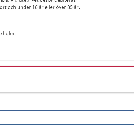
axa. Vid uteblivet besök debiteras
ort och under 18 år eller över 85 år.
ckholm.