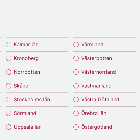
Kalmar län
Värmland
Kronoberg
Västerbotten
Norrbotten
Västernorrland
Skåne
Västmanland
Stockholms län
Västra Götaland
Sörmland
Örebro län
Uppsala län
Östergötland