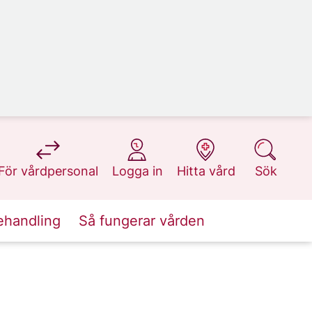
på 1177.se
på 1177.se
på 1177.se
på 1177.se
För vårdpersonal
Logga in
Hitta vård
Sök
ehandling
Så fungerar vården