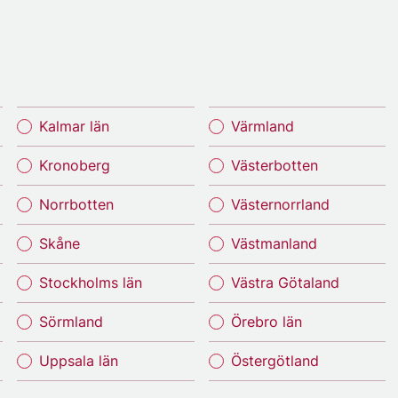
Kalmar län
Värmland
Kronoberg
Västerbotten
Norrbotten
Västernorrland
Skåne
Västmanland
Stockholms län
Västra Götaland
Sörmland
Örebro län
Uppsala län
Östergötland