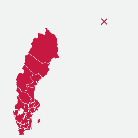
Stäng regionsvälj