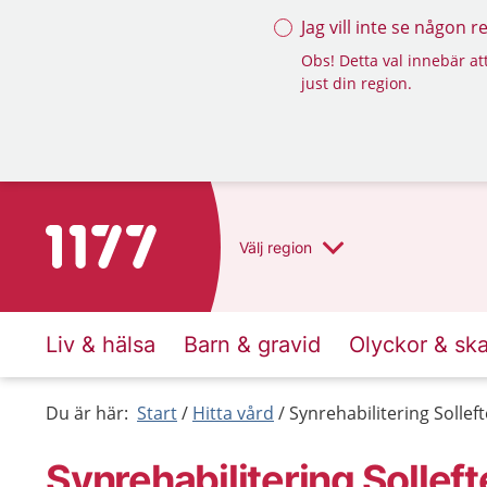
Jag vill inte se någon 
Obs! Detta val innebär att
just din region.
Till startsidan för 1177
Välj
region
Liv & hälsa
Barn & gravid
Olyckor & sk
Du är här:
Start
Hitta vård
Synrehabilitering Sollef
Synrehabilitering Solleft