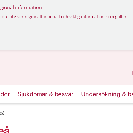
regional information
 du inte ser regionalt innehåll och viktig information som gäller
ador
Sjukdomar & besvär
Undersökning & b
teå
eå