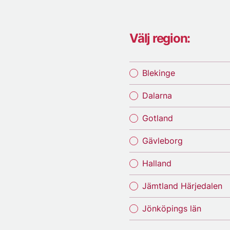
Välj region:
Blekinge
Dalarna
Gotland
Gävleborg
Halland
Jämtland Härjedalen
Jönköpings län