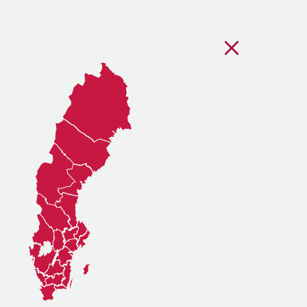
Stäng regionsvälj