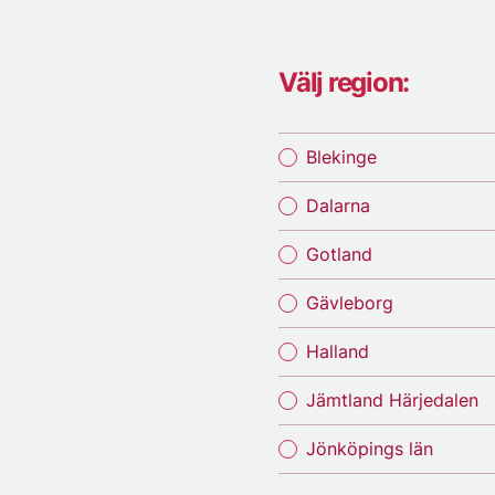
Välj region:
Blekinge
Dalarna
Gotland
Gävleborg
Halland
Jämtland Härjedalen
Jönköpings län