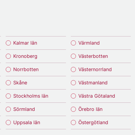
Kalmar län
Värmland
Kronoberg
Västerbotten
Norrbotten
Västernorrland
Skåne
Västmanland
Stockholms län
Västra Götaland
Sörmland
Örebro län
Uppsala län
Östergötland