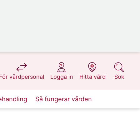
på 1177.se
på 1177.se
på 1177.se
på 1177.se
För vårdpersonal
Logga in
Hitta vård
Sök
ehandling
Så fungerar vården