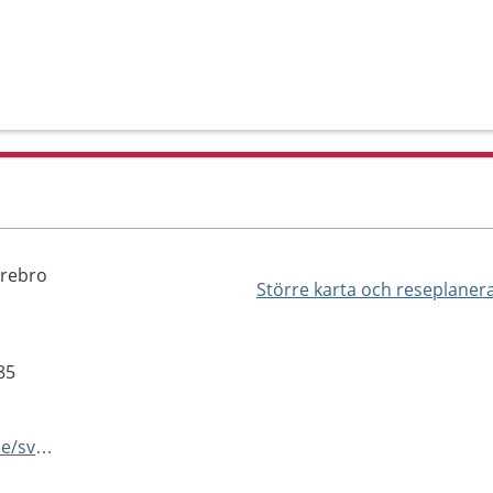
Örebro
Större karta och reseplaner
85
https://www.regionorebrolan.se/sv/Halsa-och-vard/Om-du-behover-vard/Habilitering/hitta-habilitering/Syncentralen/