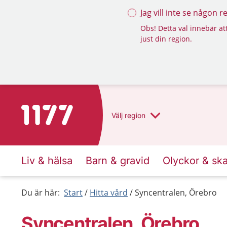
Jag vill inte se någon 
Obs! Detta val innebär att
just din region.
Till startsidan för 1177
Välj
region
Liv & hälsa
Barn & gravid
Olyckor & sk
Du är här:
Start
Hitta vård
Syncentralen, Örebro
Syncentralen, Örebro