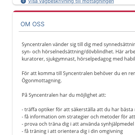
Visa vägbeskrivning till mottagningen
OM OSS
Syncentralen vänder sig till dig med synnedsättnin
syn- och hörselnedsättning/dövblindhet. Här arbe
kuratorer, sjukgymnast, hörselpedagog med habili
För att komma till Syncentralen behöver du en re
Ögonmottagning.
På Syncentralen har du möjlighet att:
- träffa optiker för att säkerställa att du har bäst
- få information om strategier och metoder för att
- prova och träna dig i att använda synhjälpmedel 
- få träning i att orientera dig i din omgivning