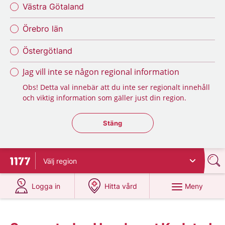
Västra Götaland
Örebro län
Östergötland
Jag vill inte se någon regional information
Obs! Detta val innebär att du inte ser regionalt innehåll
och viktig information som gäller just din region.
Stäng regionsväljaren
Stäng
Välj
region
Till startsidan för 1177
på 1177.se
på 1177.se
Meny
Logga in
Hitta vård