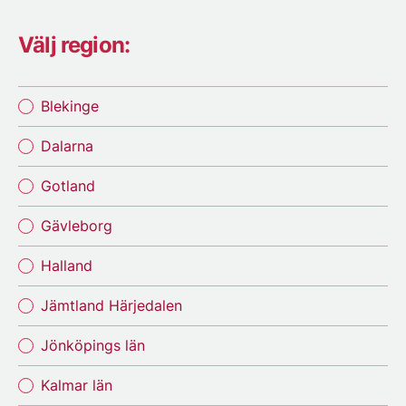
Välj region:
Blekinge
Dalarna
Gotland
Gävleborg
Halland
Jämtland Härjedalen
Jönköpings län
Kalmar län