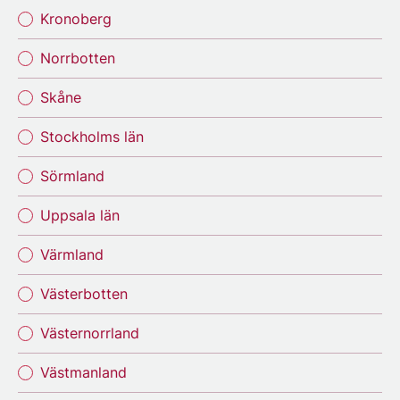
Kronoberg
Norrbotten
Skåne
Stockholms län
Sörmland
Uppsala län
Värmland
Västerbotten
Västernorrland
Västmanland