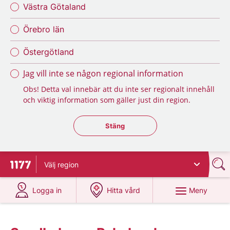
Västra Götaland
Örebro län
Östergötland
Jag vill inte se någon regional information
Obs! Detta val innebär att du inte ser regionalt innehåll
och viktig information som gäller just din region.
Stäng regionsväljaren
Stäng
Välj
region
Till startsidan för 1177
på 1177.se
på 1177.se
Meny
Logga in
Hitta vård