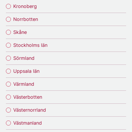
Kronoberg
Norrbotten
Skåne
Stockholms län
Sörmland
Uppsala län
Värmland
Västerbotten
Västernorrland
Västmanland