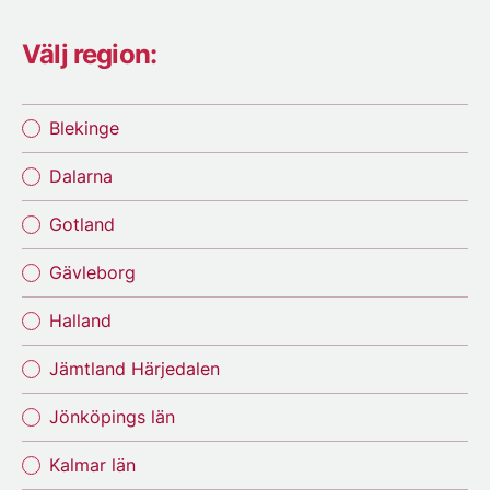
Välj region:
Blekinge
Dalarna
Gotland
Gävleborg
Halland
Jämtland Härjedalen
Jönköpings län
Kalmar län