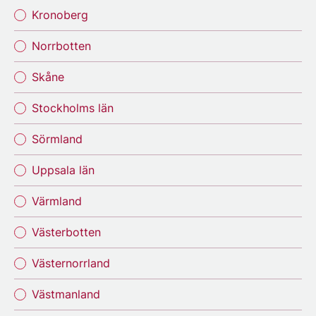
Kronoberg
Norrbotten
Skåne
Stockholms län
Sörmland
Uppsala län
Värmland
Västerbotten
Västernorrland
Västmanland