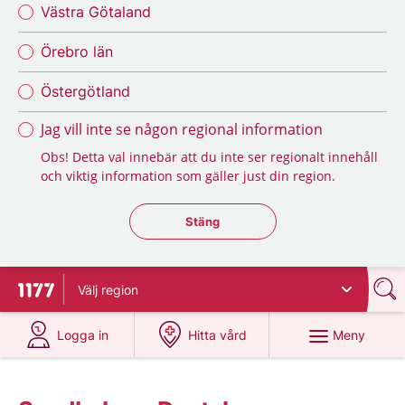
Västra Götaland
Örebro län
Östergötland
Jag vill inte se någon regional information
Obs! Detta val innebär att du inte ser regionalt innehåll
och viktig information som gäller just din region.
Stäng regionsväljaren
Stäng
Välj
region
Till startsidan för 1177
på 1177.se
på 1177.se
Meny
Logga in
Hitta vård