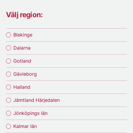
Välj region:
Blekinge
Dalarna
Gotland
Gävleborg
Halland
Jämtland Härjedalen
Jönköpings län
Kalmar län