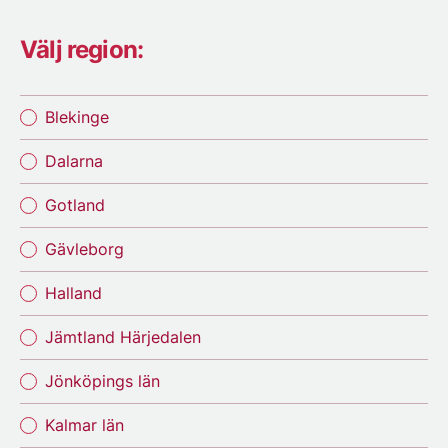
Välj region:
Blekinge
Dalarna
Gotland
Gävleborg
Halland
Jämtland Härjedalen
Jönköpings län
Kalmar län