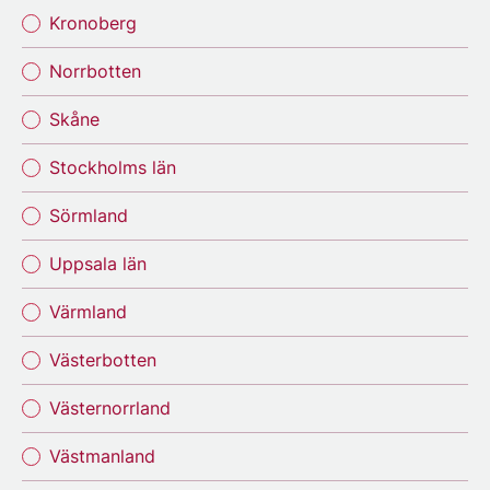
Kronoberg
Norrbotten
Skåne
Stockholms län
Sörmland
Uppsala län
Värmland
Västerbotten
Västernorrland
Västmanland