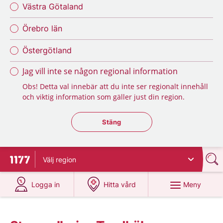
Västra Götaland
Örebro län
Östergötland
Jag vill inte se någon regional information
Obs! Detta val innebär att du inte ser regionalt innehåll
och viktig information som gäller just din region.
Stäng regionsväljaren
Stäng
Välj
region
Till startsidan för 1177
på 1177.se
på 1177.se
Meny
Logga in
Hitta vård