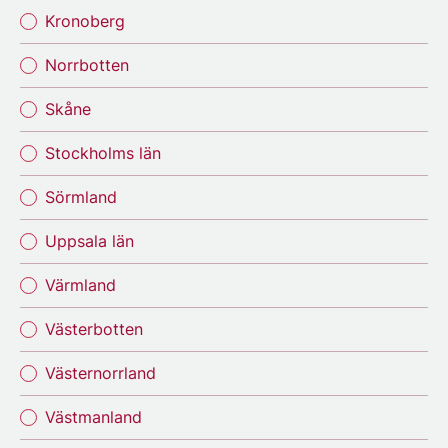
Kronoberg
Norrbotten
Skåne
Stockholms län
Sörmland
Uppsala län
Värmland
Västerbotten
Västernorrland
Västmanland