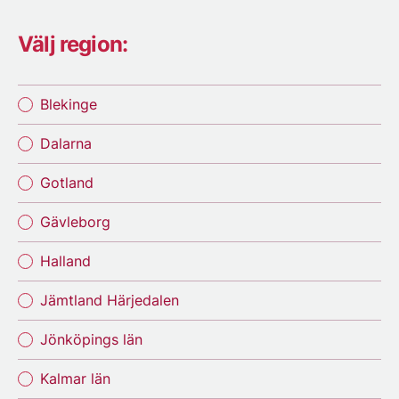
Välj region:
Blekinge
Dalarna
Gotland
Gävleborg
Halland
Jämtland Härjedalen
Jönköpings län
Kalmar län