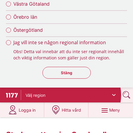
Västra Götaland
Örebro län
Östergötland
Jag vill inte se någon regional information
Obs! Detta val innebär att du inte ser regionalt innehåll
och viktig information som gäller just din region.
Stäng regionsväljaren
Stäng
Välj
region
Till startsidan för 1177
på 1177.se
på 1177.se
Meny
Logga in
Hitta vård