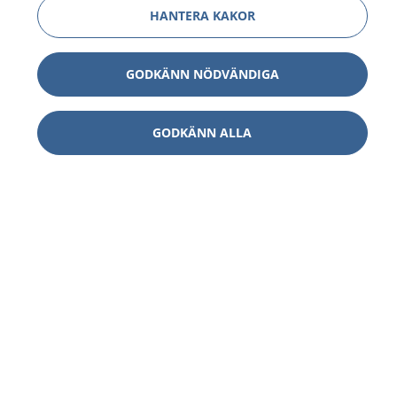
HANTERA KAKOR
GODKÄNN NÖDVÄNDIGA
GODKÄNN ALLA
1177
–
tryggt om din hälsa och vård