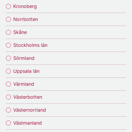
Kronoberg
Norrbotten
Skåne
Stockholms län
Sörmland
Uppsala län
Värmland
Västerbotten
Västernorrland
Västmanland