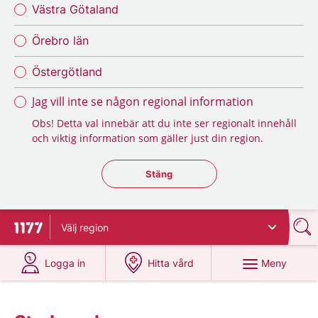
Västra Götaland
Örebro län
Östergötland
Jag vill inte se någon regional information
Obs! Detta val innebär att du inte ser regionalt innehåll
och viktig information som gäller just din region.
Stäng regionsväljaren
Stäng
Välj
region
Till startsidan för 1177
på 1177.se
på 1177.se
Meny
Logga in
Hitta vård