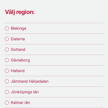
Välj region:
Blekinge
Dalarna
Gotland
Gävleborg
Halland
Jämtland Härjedalen
Jönköpings län
Kalmar län