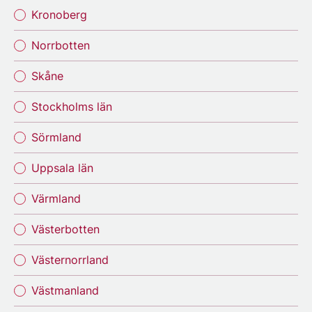
Kronoberg
Norrbotten
Skåne
Stockholms län
Sörmland
Uppsala län
Värmland
Västerbotten
Västernorrland
Västmanland