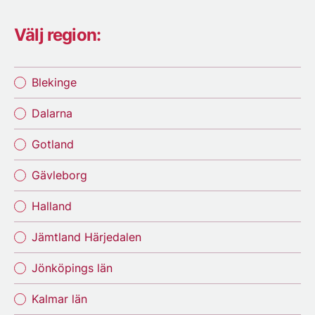
Välj region:
Blekinge
Dalarna
Gotland
Gävleborg
Halland
Jämtland Härjedalen
Jönköpings län
Kalmar län