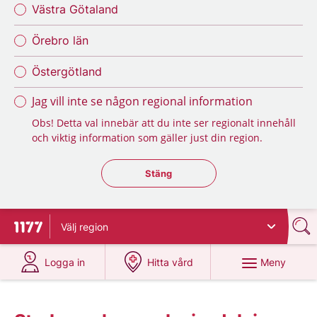
Västra Götaland
Örebro län
Östergötland
Jag vill inte se någon regional information
Obs! Detta val innebär att du inte ser regionalt innehåll
och viktig information som gäller just din region.
Stäng regionsväljaren
Stäng
Välj
region
Till startsidan för 1177
på 1177.se
på 1177.se
Meny
Logga in
Hitta vård