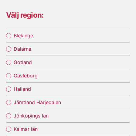
Välj region:
Blekinge
Dalarna
Gotland
Gävleborg
Halland
Jämtland Härjedalen
Jönköpings län
Kalmar län