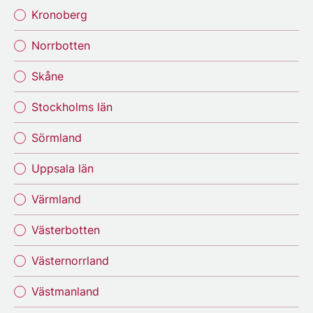
Kronoberg
Norrbotten
Skåne
Stockholms län
Sörmland
Uppsala län
Värmland
Västerbotten
Västernorrland
Västmanland