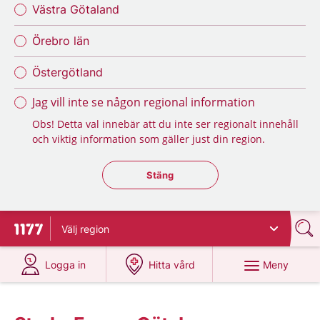
Västra Götaland
Örebro län
Östergötland
Jag vill inte se någon regional information
Obs! Detta val innebär att du inte ser regionalt innehåll
och viktig information som gäller just din region.
Stäng regionsväljaren
Stäng
Välj
region
Till startsidan för 1177
på 1177.se
på 1177.se
Meny
Logga in
Hitta vård