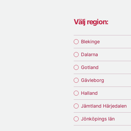
Välj region:
Blekinge
Dalarna
Gotland
Gävleborg
Halland
Jämtland Härjedalen
Jönköpings län