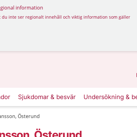
regional information
 du inte ser regionalt innehåll och viktig information som gäller
ador
Sjukdomar & besvär
Undersökning & b
Hansson, Österund
ansson, Österund