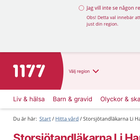
Jag vill inte se någon 
Obs! Detta val innebär att
just din region.
Till startsidan för 1177
Välj
region
Liv & hälsa
Barn & gravid
Olyckor & sk
Du är här:
Start
Hitta vård
Storsjötandläkarna Li 
Storsjötandläkarna Li H