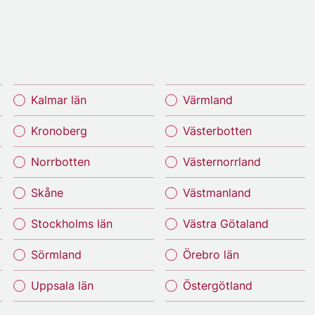
Kalmar län
Värmland
Kronoberg
Västerbotten
Norrbotten
Västernorrland
Skåne
Västmanland
Stockholms län
Västra Götaland
Sörmland
Örebro län
Uppsala län
Östergötland