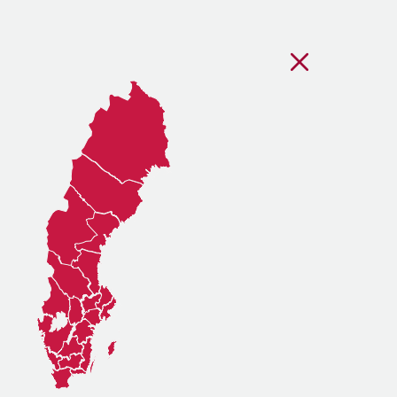
Stäng regionsvälj