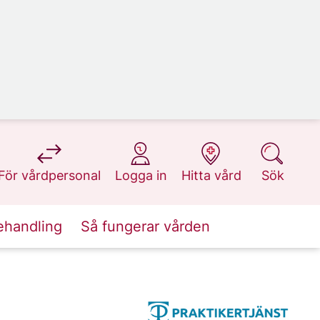
på 1177.se
på 1177.se
på 1177.se
på 1177.se
För vårdpersonal
Logga in
Hitta vård
Sök
ehandling
Så fungerar vården