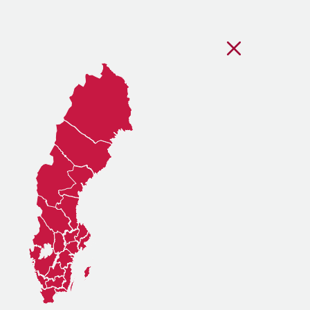
Stäng regionsvälj