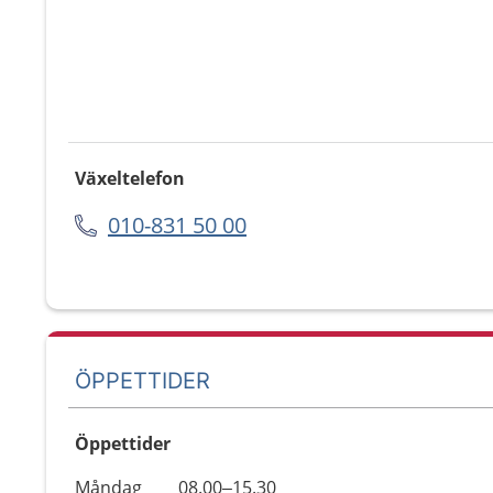
Växeltelefon
010-831 50 00
ÖPPETTIDER
Öppettider
Öppettider
Kommentarer
Måndag
08.00–15.30
Dag