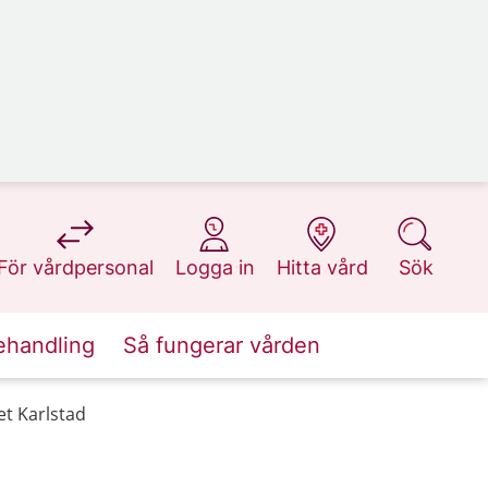
på 1177.se
på 1177.se
på 1177.se
på 1177.se
För vårdpersonal
Logga in
Hitta vård
Sök
ehandling
Så fungerar vården
et Karlstad