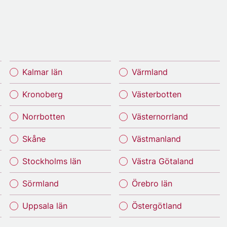
Kalmar län
Värmland
Kronoberg
Västerbotten
Norrbotten
Västernorrland
Skåne
Västmanland
Stockholms län
Västra Götaland
Sörmland
Örebro län
Uppsala län
Östergötland