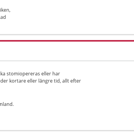
iken,
tad
ska stomiopereras eller har
 kortare eller längre tid, allt efter
mland.