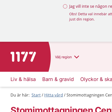
Jag vill inte se någon 
Obs! Detta val innebär att
just din region.
Till startsidan för 1177
Välj
region
Liv & hälsa
Barn & gravid
Olyckor & sk
Du är här:
Start
Hitta vård
Stomimottagningen Centr
Stomimottagningen Centr