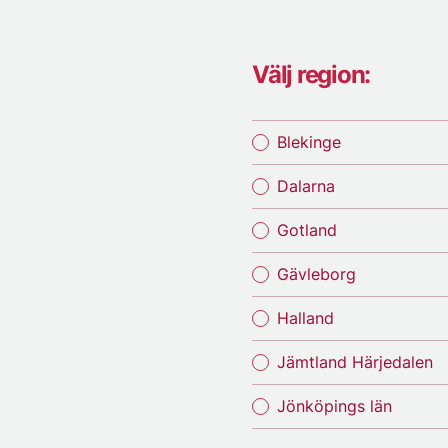
Välj region:
Blekinge
Dalarna
Gotland
Gävleborg
Halland
Jämtland Härjedalen
Jönköpings län