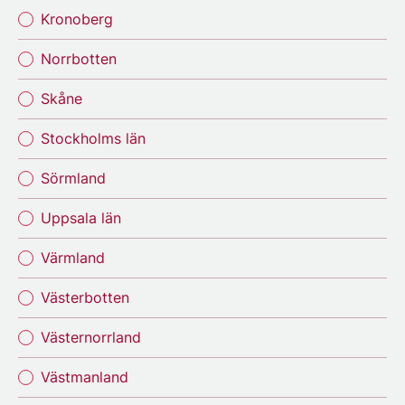
Kronoberg
Norrbotten
Skåne
Stockholms län
Sörmland
Uppsala län
Värmland
Västerbotten
Västernorrland
Västmanland