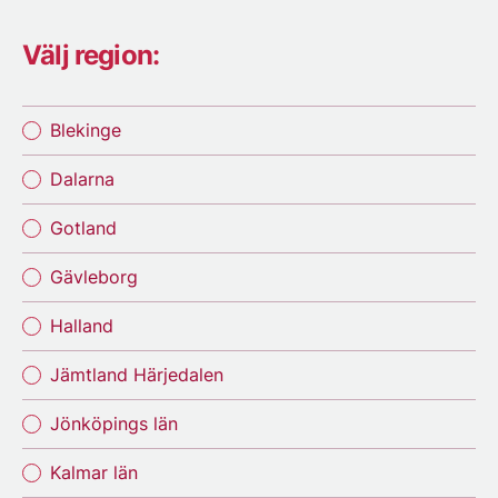
Välj region:
Blekinge
Dalarna
Gotland
Gävleborg
Halland
Jämtland Härjedalen
Jönköpings län
Kalmar län