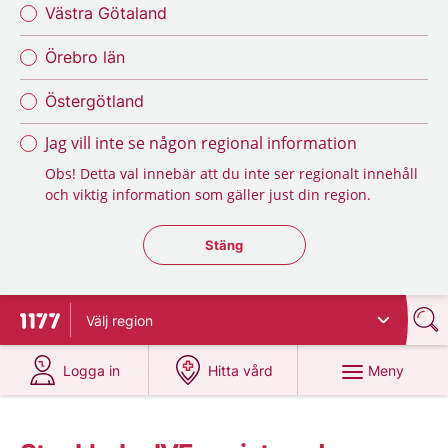
Västra Götaland
Örebro län
Östergötland
Jag vill inte se någon regional information
Obs! Detta val innebär att du inte ser regionalt innehåll
och viktig information som gäller just din region.
Stäng regionsväljaren
Stäng
Välj
region
Till startsidan för 1177
på 1177.se
på 1177.se
Meny
Logga in
Hitta vård