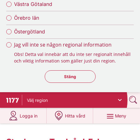
Västra Götaland
Örebro län
Östergötland
Jag vill inte se någon regional information
Obs! Detta val innebär att du inte ser regionalt innehåll
och viktig information som gäller just din region.
Stäng regionsväljaren
Stäng
Välj
region
Till startsidan för 1177
på 1177.se
på 1177.se
Meny
Logga in
Hitta vård