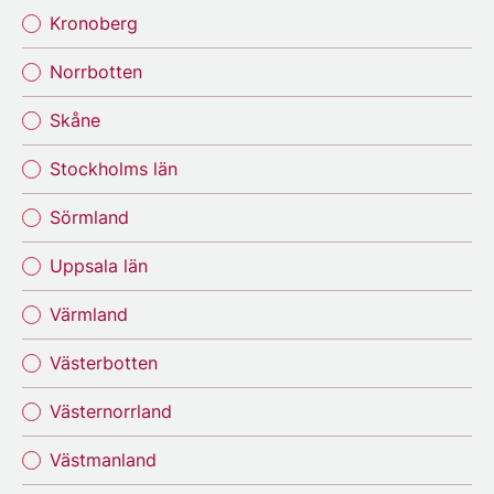
Kronoberg
Norrbotten
Skåne
Stockholms län
Sörmland
Uppsala län
Värmland
Västerbotten
Västernorrland
Västmanland