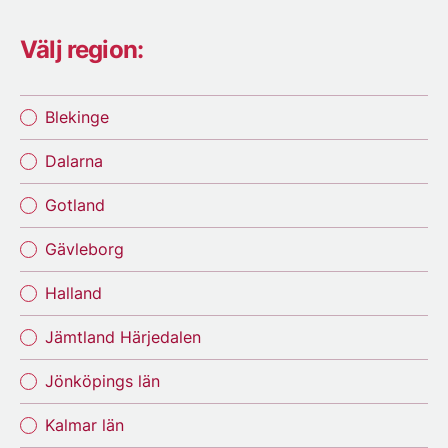
Välj region:
Blekinge
Dalarna
Gotland
Gävleborg
Halland
Jämtland Härjedalen
Jönköpings län
Kalmar län