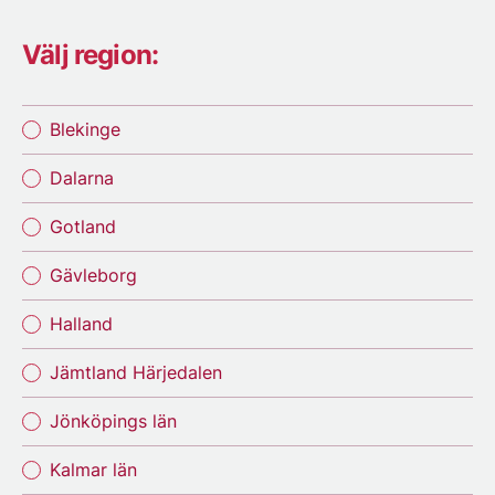
Välj region:
Blekinge
Dalarna
Gotland
Gävleborg
Halland
Jämtland Härjedalen
Jönköpings län
Kalmar län