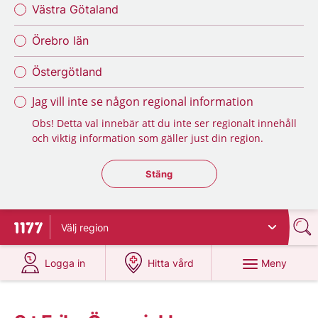
Västra Götaland
Örebro län
Östergötland
Jag vill inte se någon regional information
Obs! Detta val innebär att du inte ser regionalt innehåll
och viktig information som gäller just din region.
Stäng regionsväljaren
Stäng
Välj
region
Till startsidan för 1177
på 1177.se
på 1177.se
Meny
Logga in
Hitta vård