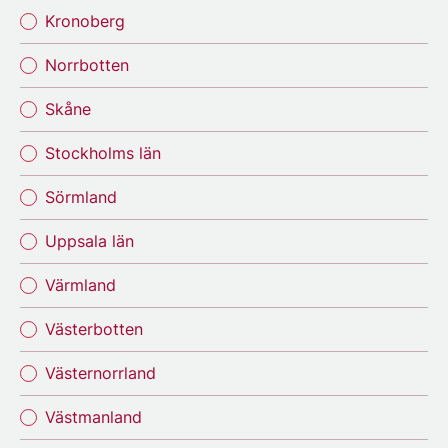
Kronoberg
Norrbotten
Skåne
Stockholms län
Sörmland
Uppsala län
Värmland
Västerbotten
Västernorrland
Västmanland