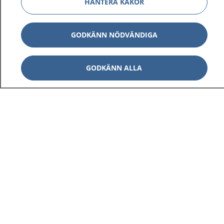
HANTERA KAKOR
GODKÄNN NÖDVÄNDIGA
GODKÄNN ALLA
1177
–
tryggt om din hälsa och vård