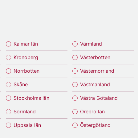
Kalmar län
Värmland
Kronoberg
Västerbotten
Norrbotten
Västernorrland
Skåne
Västmanland
Stockholms län
Västra Götaland
Sörmland
Örebro län
Uppsala län
Östergötland