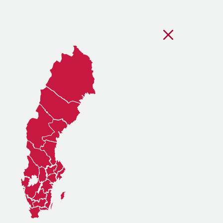
Stäng regionsvälj