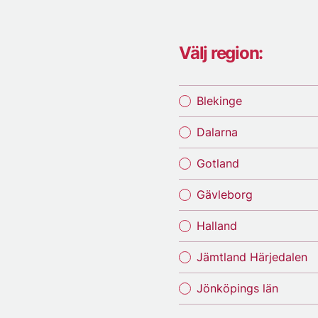
Välj region:
Blekinge
Dalarna
Gotland
Gävleborg
Halland
Jämtland Härjedalen
Jönköpings län