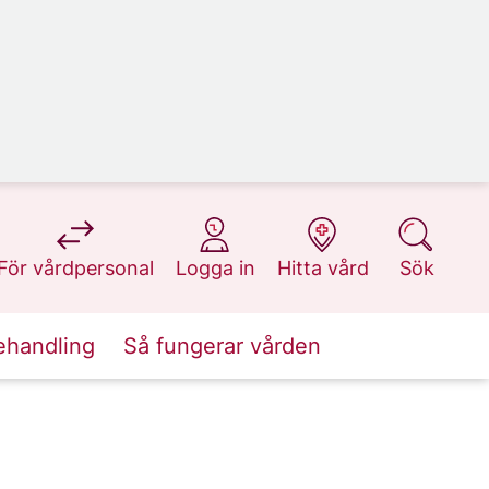
på 1177.se
på 1177.se
på 1177.se
på 1177.se
För vårdpersonal
Logga in
Hitta vård
Sök
ehandling
Så fungerar vården