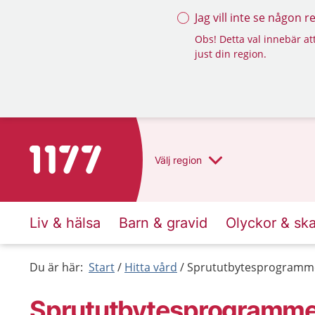
Jag vill inte se någon 
Obs! Detta val innebär att
just din region.
Till startsidan för 1177
Välj
region
Liv & hälsa
Barn & gravid
Olyckor & sk
Du är här:
Start
Hitta vård
Sprututbytesprogramme
Sprututbytesprogrammet