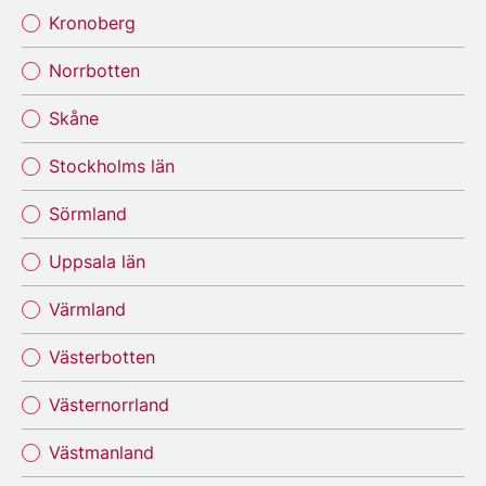
Kronoberg
Norrbotten
Skåne
Stockholms län
Sörmland
Uppsala län
Värmland
Västerbotten
Västernorrland
Västmanland