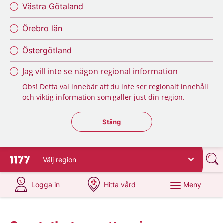
Västra Götaland
Örebro län
Östergötland
Jag vill inte se någon regional information
Obs! Detta val innebär att du inte ser regionalt innehåll
och viktig information som gäller just din region.
Stäng regionsväljaren
Stäng
Välj
region
Till startsidan för 1177
på 1177.se
på 1177.se
Meny
Logga in
Hitta vård