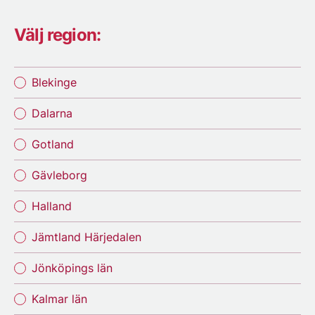
Välj region:
Blekinge
Dalarna
Gotland
Gävleborg
Halland
Jämtland Härjedalen
Jönköpings län
Kalmar län