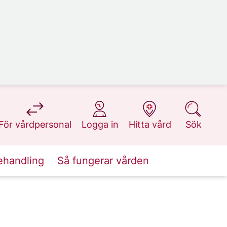
på 1177.se
på 1177.se
på 1177.se
på 1177.se
För vårdpersonal
Logga in
Hitta vård
Sök
ehandling
Så fungerar vården