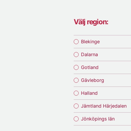
Välj region:
Blekinge
Dalarna
Gotland
Gävleborg
Halland
Jämtland Härjedalen
Jönköpings län