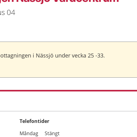
us 04
mottagningen i Nässjö under vecka 25 -33.
Telefontider
Öppettider
Kommentarer
Måndag
Stängt
Dag