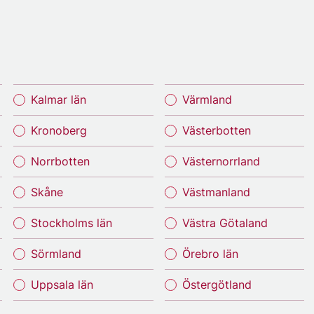
Kalmar län
Värmland
Kronoberg
Västerbotten
Norrbotten
Västernorrland
Skåne
Västmanland
Stockholms län
Västra Götaland
Sörmland
Örebro län
Uppsala län
Östergötland