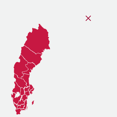
Stäng regionsvälj