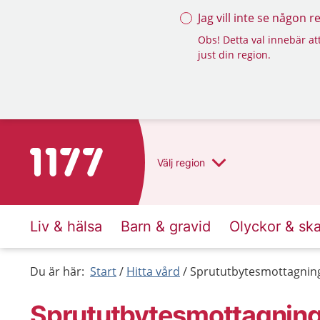
Jag vill inte se någon 
Obs! Detta val innebär att
just din region.
Till startsidan för 1177
Välj
region
Liv & hälsa
Barn & gravid
Olyckor & sk
Du är här:
Start
Hitta vård
Sprututbytesmottagnin
Sprututbytesmottagnin