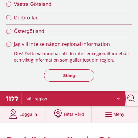
Västra Götaland
Örebro län
Östergötland
Jag vill inte se någon regional information
Obs! Detta val innebär att du inte ser regionalt innehåll
och viktig information som gäller just din region.
Stäng regionsväljaren
Stäng
Välj
region
Till startsidan för 1177
på 1177.se
på 1177.se
Meny
Logga in
Hitta vård