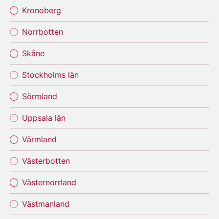
Kronoberg
Norrbotten
Skåne
Stockholms län
Sörmland
Uppsala län
Värmland
Västerbotten
Västernorrland
Västmanland