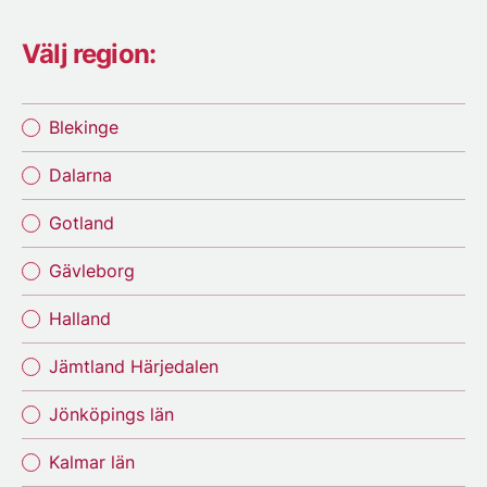
Välj region:
Blekinge
Dalarna
Gotland
Gävleborg
Halland
Jämtland Härjedalen
Jönköpings län
Kalmar län