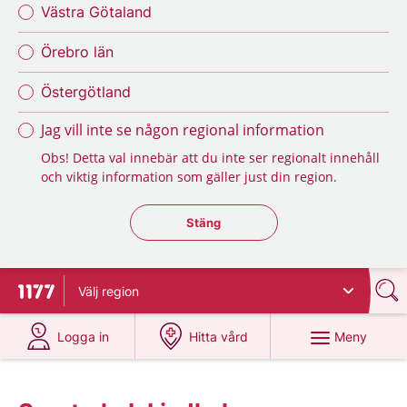
Västra Götaland
Örebro län
Östergötland
Jag vill inte se någon regional information
Obs! Detta val innebär att du inte ser regionalt innehåll
och viktig information som gäller just din region.
Stäng regionsväljaren
Stäng
Välj
region
Till startsidan för 1177
på 1177.se
på 1177.se
Meny
Logga in
Hitta vård