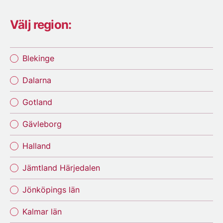
Välj region:
Blekinge
Dalarna
Gotland
Gävleborg
Halland
Jämtland Härjedalen
Jönköpings län
Kalmar län