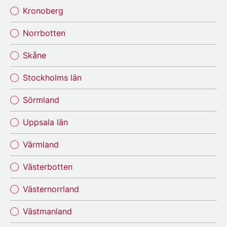
Kronoberg
Norrbotten
Skåne
Stockholms län
Sörmland
Uppsala län
Värmland
Västerbotten
Västernorrland
Västmanland