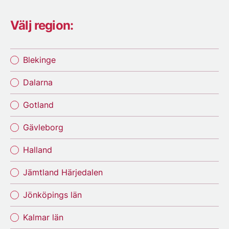
Välj region:
Blekinge
Dalarna
Gotland
Gävleborg
Halland
Jämtland Härjedalen
Jönköpings län
Kalmar län