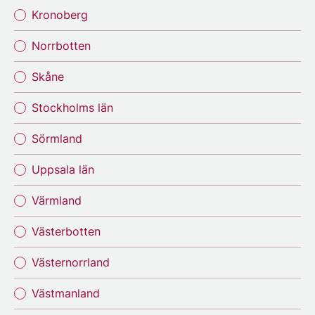
Kronoberg
Norrbotten
Skåne
Stockholms län
Sörmland
Uppsala län
Värmland
Västerbotten
Västernorrland
Västmanland