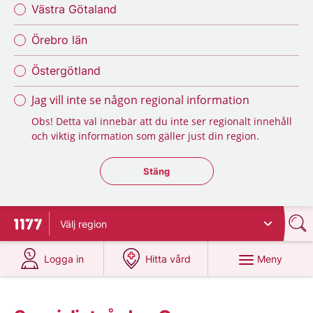
Västra Götaland
Örebro län
Östergötland
Jag vill inte se någon regional information
Obs! Detta val innebär att du inte ser regionalt innehåll
och viktig information som gäller just din region.
Stäng regionsväljaren
Stäng
Välj
region
Till startsidan för 1177
på 1177.se
på 1177.se
Meny
Logga in
Hitta vård