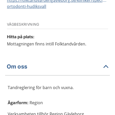
https://folktandvardengavleborg.se/kliniker/specialistt
ortodonti-hudiksvall
VÄGBESKRIVNING
Hitta på plats:
Mottagningen finns intill Folktandvården.
Om oss
Tandreglering för barn och vuxna.
Ägarform
:
Region
Verksamheten tillhör Region Gävleborg.