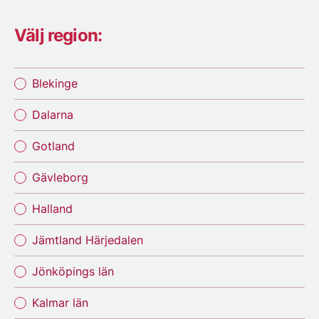
Välj region:
Blekinge
Dalarna
Gotland
Gävleborg
Halland
Jämtland Härjedalen
Jönköpings län
Kalmar län