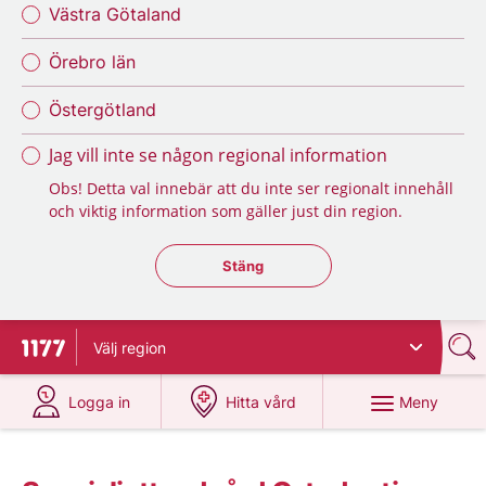
Västra Götaland
Örebro län
Östergötland
Jag vill inte se någon regional information
Obs! Detta val innebär att du inte ser regionalt innehåll
och viktig information som gäller just din region.
Stäng regionsväljaren
Stäng
Välj
region
Till startsidan för 1177
på 1177.se
på 1177.se
Meny
Logga in
Hitta vård