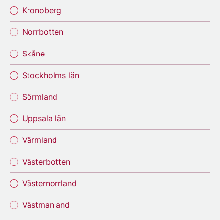
Kronoberg
Norrbotten
Skåne
Stockholms län
Sörmland
Uppsala län
Värmland
Västerbotten
Västernorrland
Västmanland