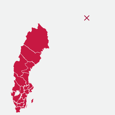
Stäng regionsvälj