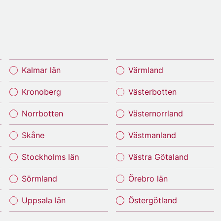
Kalmar län
Värmland
Kronoberg
Västerbotten
Norrbotten
Västernorrland
Skåne
Västmanland
Stockholms län
Västra Götaland
Sörmland
Örebro län
Uppsala län
Östergötland