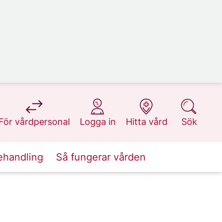
på 1177.se
på 1177.se
på 1177.se
på 1177.se
För vårdpersonal
Logga in
Hitta vård
Sök
ehandling
Så fungerar vården