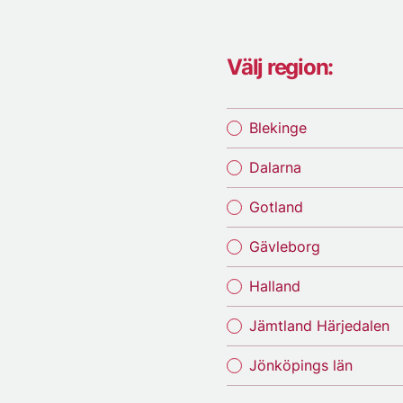
Välj region:
Blekinge
Dalarna
Gotland
Gävleborg
Halland
Jämtland Härjedalen
Jönköpings län