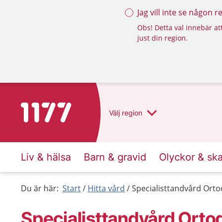
Jag vill inte se någon 
Obs! Detta val innebär att
just din region.
Till startsidan för 1177
Välj
region
Liv & hälsa
Barn & gravid
Olyckor & sk
Du är här:
Start
Hitta vård
Specialisttandvård Orto
Specialisttandvård Orto