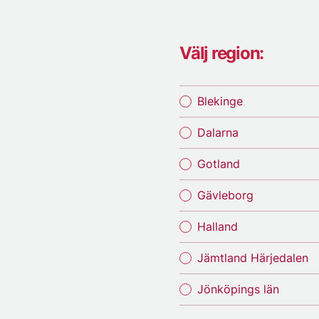
Välj region:
Blekinge
Dalarna
Gotland
Gävleborg
Halland
Jämtland Härjedalen
Jönköpings län