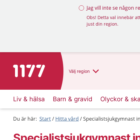
Jag vill inte se någon 
Obs! Detta val innebär att
just din region.
Till startsidan för 1177
Välj
region
Liv & hälsa
Barn & gravid
Olyckor & sk
Du är här:
Start
Hitta vård
Specialistsjukgymnast 
Specialistsjukgymnast i