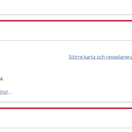
Större karta och reseplaner
NA
https://www.rehab.regionstockholm.se/hitta-rehab/vallentuna/