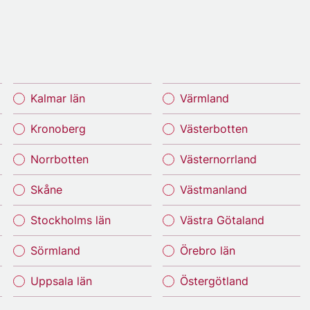
Kalmar län
Värmland
Kronoberg
Västerbotten
Norrbotten
Västernorrland
Skåne
Västmanland
Stockholms län
Västra Götaland
Sörmland
Örebro län
Uppsala län
Östergötland