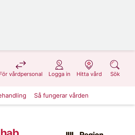
på 1177.se
på 1177.se
på 1177.se
på 1177.se
För vårdpersonal
Logga in
Hitta vård
Sök
ehandling
Så fungerar vården
ehab