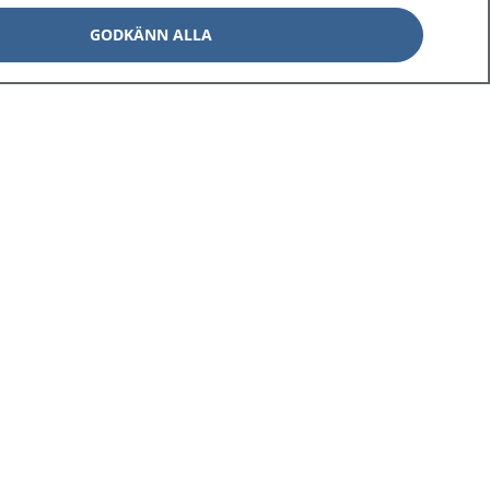
GODKÄNN ALLA
Om 1177
Kontakt
E-tjänster
Press