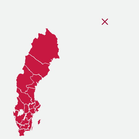
Stäng regionsvälj