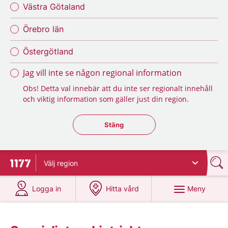
Västra Götaland
Örebro län
Östergötland
Jag vill inte se någon regional information
Obs! Detta val innebär att du inte ser regionalt innehåll
och viktig information som gäller just din region.
Stäng regionsväljaren
Stäng
Välj
region
Till startsidan för 1177
på 1177.se
på 1177.se
Meny
Logga in
Hitta vård