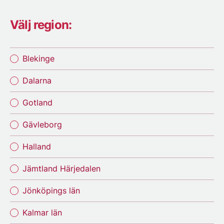
Välj region:
Blekinge
Dalarna
Gotland
Gävleborg
Halland
Jämtland Härjedalen
Jönköpings län
Kalmar län