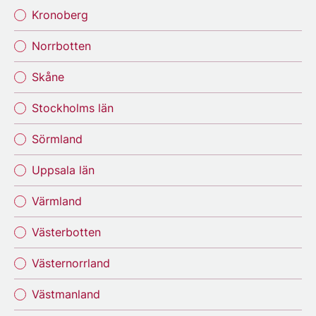
Kronoberg
Norrbotten
Skåne
Stockholms län
Sörmland
Uppsala län
Värmland
Västerbotten
Västernorrland
Västmanland