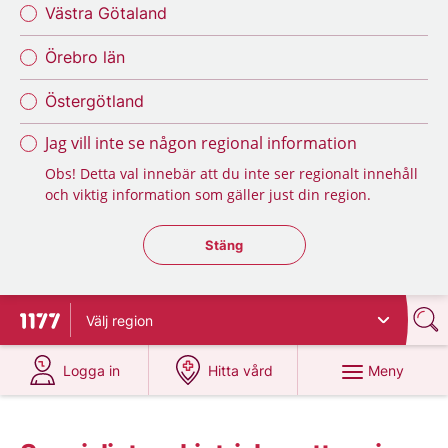
Västra Götaland
Örebro län
Östergötland
Jag vill inte se någon regional information
Obs! Detta val innebär att du inte ser regionalt innehåll
och viktig information som gäller just din region.
Stäng regionsväljaren
Stäng
Välj
region
Till startsidan för 1177
på 1177.se
på 1177.se
Meny
Logga in
Hitta vård