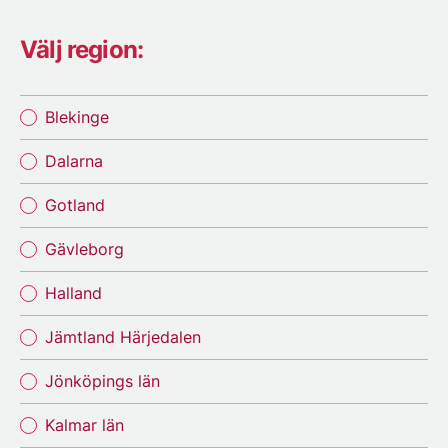
Välj region:
Blekinge
Dalarna
Gotland
Gävleborg
Halland
Jämtland Härjedalen
Jönköpings län
Kalmar län