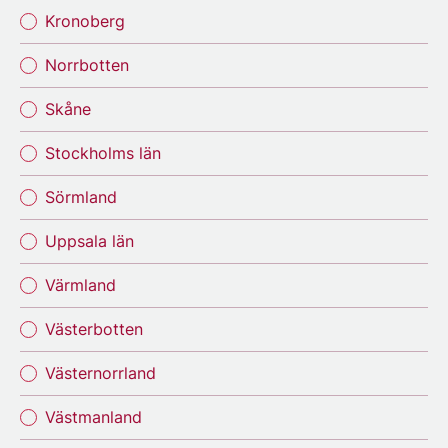
Kronoberg
Norrbotten
Skåne
Stockholms län
Sörmland
Uppsala län
Värmland
Västerbotten
Västernorrland
Västmanland