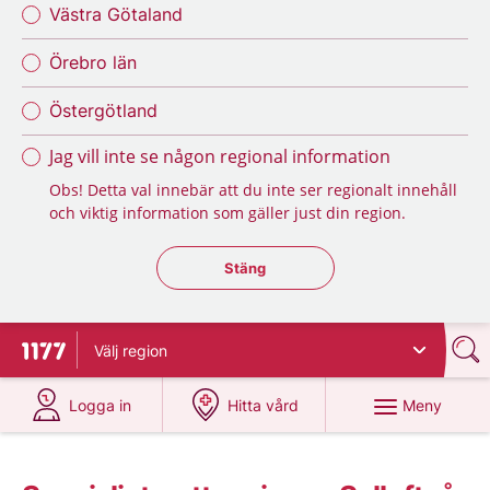
Västra Götaland
Örebro län
Östergötland
Jag vill inte se någon regional information
Obs! Detta val innebär att du inte ser regionalt innehåll
och viktig information som gäller just din region.
Stäng regionsväljaren
Stäng
Välj
region
Till startsidan för 1177
på 1177.se
på 1177.se
Meny
Logga in
Hitta vård