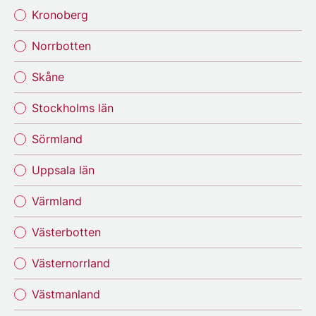
Kronoberg
Norrbotten
Skåne
Stockholms län
Sörmland
Uppsala län
Värmland
Västerbotten
Västernorrland
Västmanland