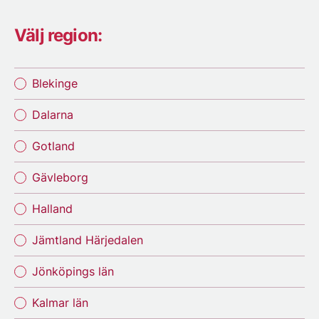
Välj region:
Blekinge
Dalarna
Gotland
Gävleborg
Halland
Jämtland Härjedalen
Jönköpings län
Kalmar län