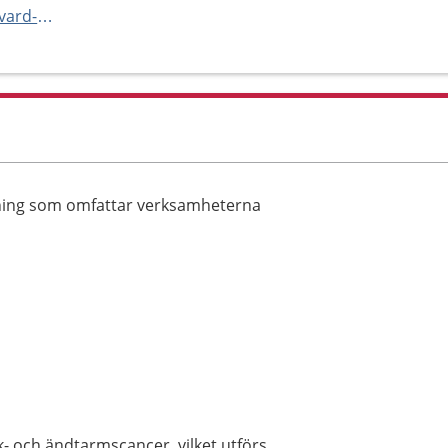
https://www.norrbotten.se/sv/vard-och-halsa/vara-vardenheter/kliniker-och-mottagningar/specialistmottagningen-pitea-sjukhus/
ning som omfattar verksamheterna
- och ändtarmscancer, vilket utförs