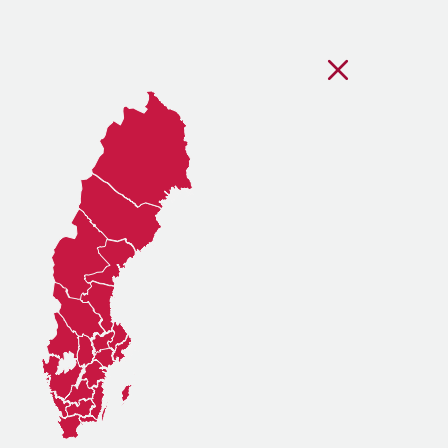
Stäng regionsvälj