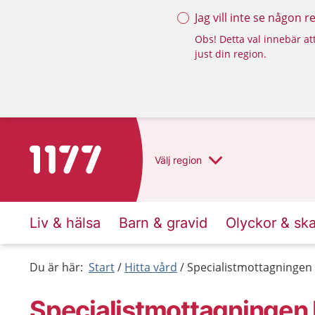
Jag vill inte se någon 
Obs! Detta val innebär att
just din region.
Till startsidan för 1177
Välj
region
Liv & hälsa
Barn & gravid
Olyckor & sk
Du är här:
Start
Hitta vård
Specialistmottagningen 
Specialistmottagningen P