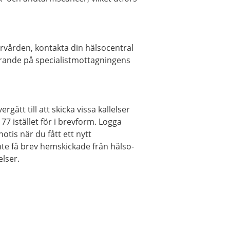
ärvården, kontakta din hälsocentral
farande på specialistmottagningens
ått till att skicka vissa kallelser
77 istället för i brevform. Logga
otis när du fått ett nytt
nte få brev hemskickade från hälso-
elser.