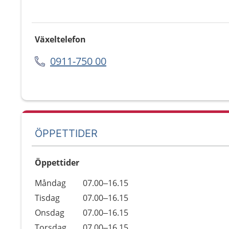
Växeltelefon
0911-750 00
ÖPPETTIDER
Öppettider
Öppettider
Kommentarer
Måndag
07.00–16.15
Dag
Tisdag
07.00–16.15
Onsdag
07.00–16.15
Torsdag
07.00–16.15