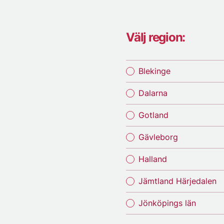
Välj region:
Blekinge
Dalarna
Gotland
Gävleborg
Halland
Jämtland Härjedalen
Jönköpings län