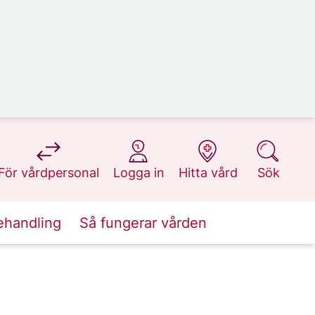
på 1177.se
på 1177.se
på 1177.se
på 1177.se
För vårdpersonal
Logga in
Hitta vård
Sök
ehandling
Så fungerar vården