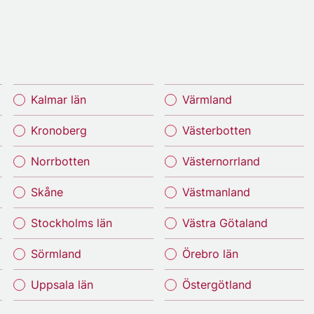
Kalmar län
Värmland
Kronoberg
Västerbotten
Norrbotten
Västernorrland
Skåne
Västmanland
Stockholms län
Västra Götaland
Sörmland
Örebro län
Uppsala län
Östergötland