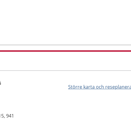
å
Större karta och reseplaner
15, 941