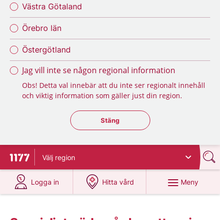
Västra Götaland
Örebro län
Östergötland
Jag vill inte se någon regional information
Obs! Detta val innebär att du inte ser regionalt innehåll
och viktig information som gäller just din region.
Stäng regionsväljaren
Stäng
Välj
region
Till startsidan för 1177
på 1177.se
på 1177.se
Meny
Logga in
Hitta vård