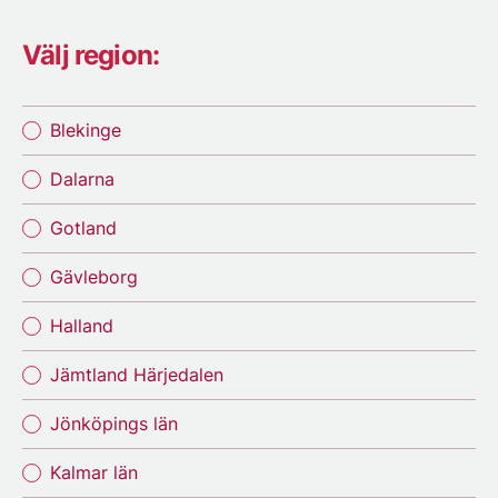
Välj region:
Blekinge
Dalarna
Gotland
Gävleborg
Halland
Jämtland Härjedalen
Jönköpings län
Kalmar län