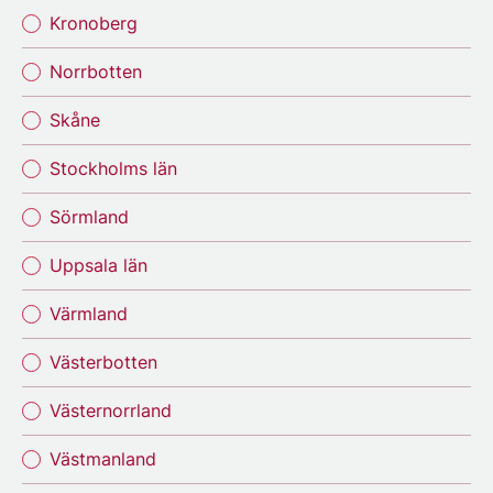
Kronoberg
Norrbotten
Skåne
Stockholms län
Sörmland
Uppsala län
Värmland
Västerbotten
Västernorrland
Västmanland