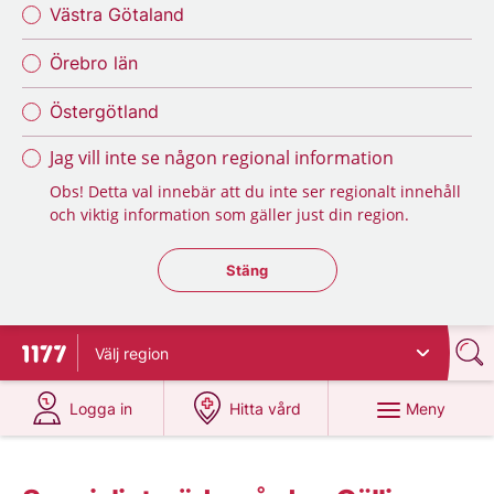
Västra Götaland
Örebro län
Östergötland
Jag vill inte se någon regional information
Obs! Detta val innebär att du inte ser regionalt innehåll
och viktig information som gäller just din region.
Stäng regionsväljaren
Stäng
Välj
region
Till startsidan för 1177
på 1177.se
på 1177.se
Meny
Logga in
Hitta vård