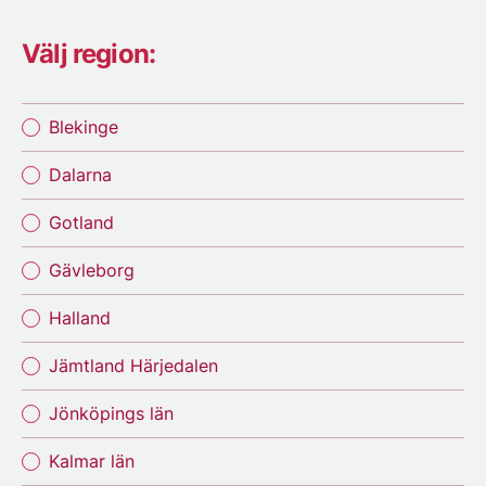
Välj region:
Blekinge
Dalarna
Gotland
Gävleborg
Halland
Jämtland Härjedalen
Jönköpings län
Kalmar län