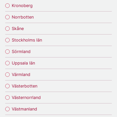
Kronoberg
Norrbotten
Skåne
Stockholms län
Sörmland
Uppsala län
Värmland
Västerbotten
Västernorrland
Västmanland