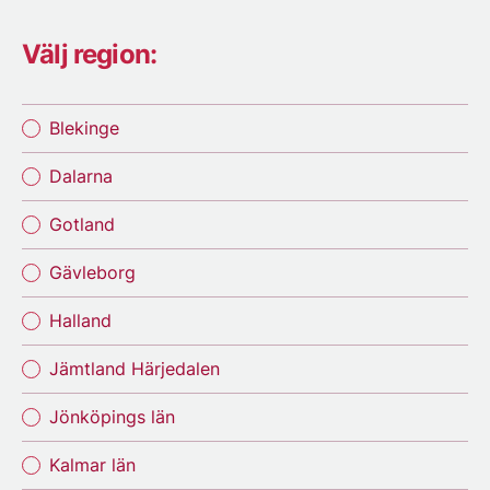
Välj region:
Blekinge
Dalarna
Gotland
Gävleborg
Halland
Jämtland Härjedalen
Jönköpings län
Kalmar län