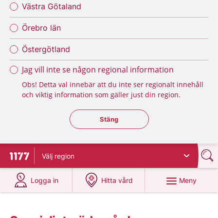
Västra Götaland
Örebro län
Östergötland
Jag vill inte se någon regional information
Obs! Detta val innebär att du inte ser regionalt innehåll
och viktig information som gäller just din region.
Stäng regionsväljaren
Stäng
Välj
region
Till startsidan för 1177
på 1177.se
på 1177.se
Meny
Logga in
Hitta vård