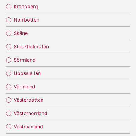
Kronoberg
Norrbotten
Skåne
Stockholms län
Sörmland
Uppsala län
Värmland
Västerbotten
Västernorrland
Västmanland