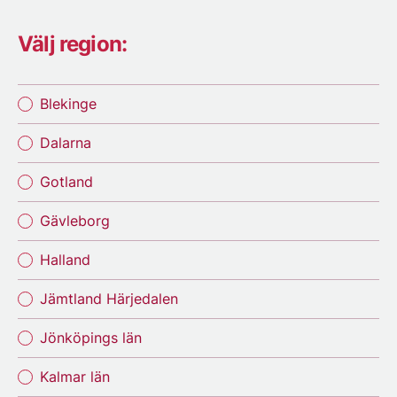
Välj region:
Blekinge
Dalarna
Gotland
Gävleborg
Halland
Jämtland Härjedalen
Jönköpings län
Kalmar län