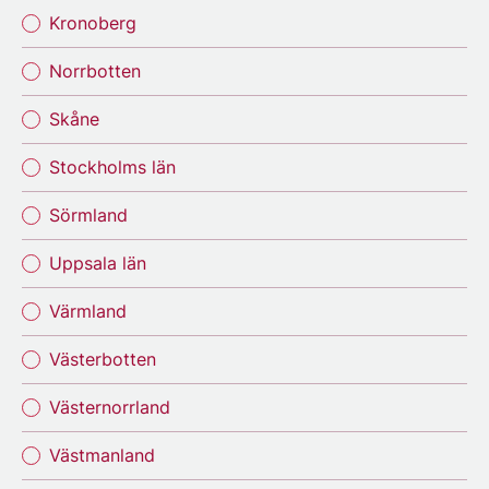
Kronoberg
Norrbotten
Skåne
Stockholms län
Sörmland
Uppsala län
Värmland
Västerbotten
Västernorrland
Västmanland