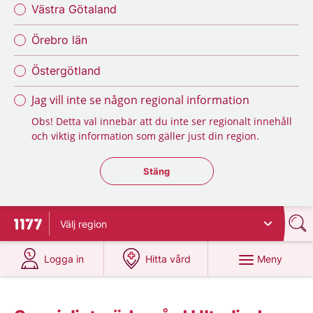
Västra Götaland
Örebro län
Östergötland
Jag vill inte se någon regional information
Obs! Detta val innebär att du inte ser regionalt innehåll
och viktig information som gäller just din region.
Stäng regionsväljaren
Stäng
Välj
region
Till startsidan för 1177
på 1177.se
på 1177.se
Meny
Logga in
Hitta vård