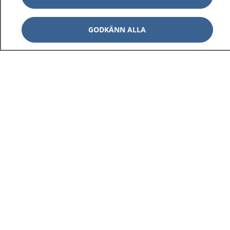
GODKÄNN ALLA
1177
–
tryggt om din hälsa och vård
På 1177.se får du råd om hälsa och information om
sjukdomar och vilka mottagningar du kan kontakta.
Logga in för att läsa din journal och göra dina
vårdärenden. Ring telefonnummer 1177 för
sjukvårdsrådgivning dygnet runt.
1177 ger dig råd när du vill må bättre.