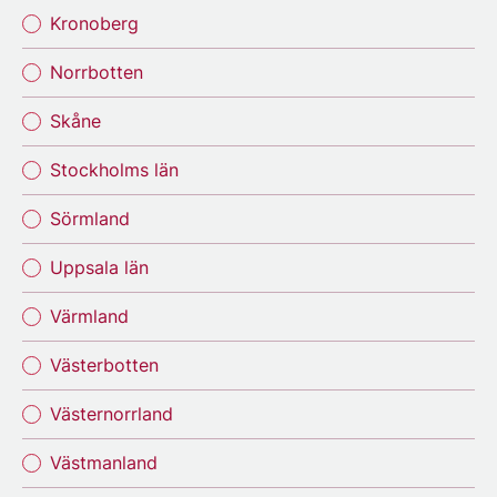
Kronoberg
Norrbotten
Skåne
Stockholms län
Sörmland
Uppsala län
Värmland
Västerbotten
Västernorrland
Västmanland