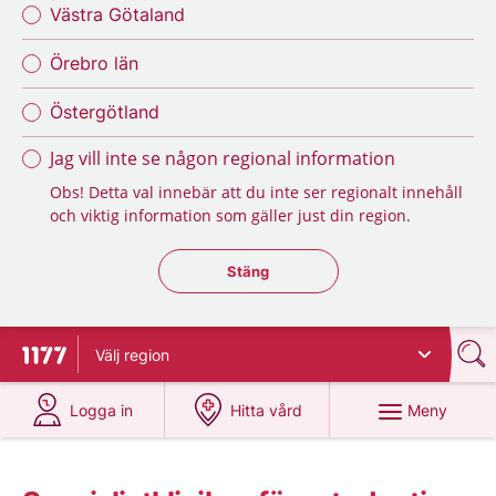
Västra Götaland
Örebro län
Östergötland
Jag vill inte se någon regional information
Obs! Detta val innebär att du inte ser regionalt innehåll
och viktig information som gäller just din region.
Stäng regionsväljaren
Stäng
Välj
region
Till startsidan för 1177
på 1177.se
på 1177.se
Meny
Logga in
Hitta vård