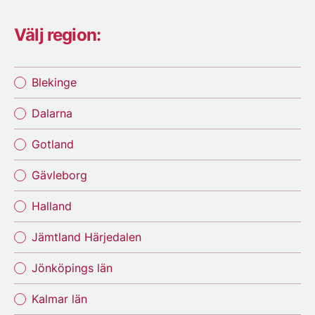
Välj region:
Blekinge
Dalarna
Gotland
Gävleborg
Halland
Jämtland Härjedalen
Jönköpings län
Kalmar län