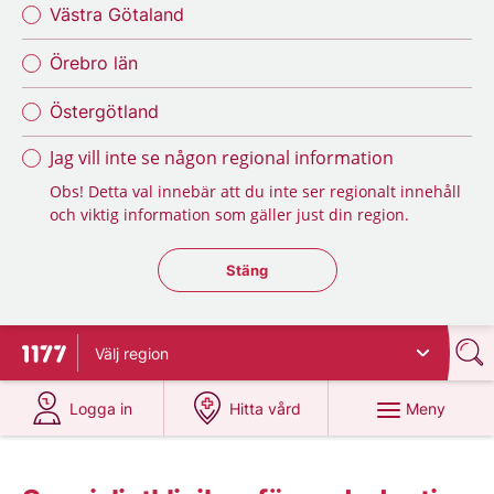
Västra Götaland
Örebro län
Östergötland
Jag vill inte se någon regional information
Obs! Detta val innebär att du inte ser regionalt innehåll
och viktig information som gäller just din region.
Stäng regionsväljaren
Stäng
Välj
region
Till startsidan för 1177
på 1177.se
på 1177.se
Meny
Logga in
Hitta vård