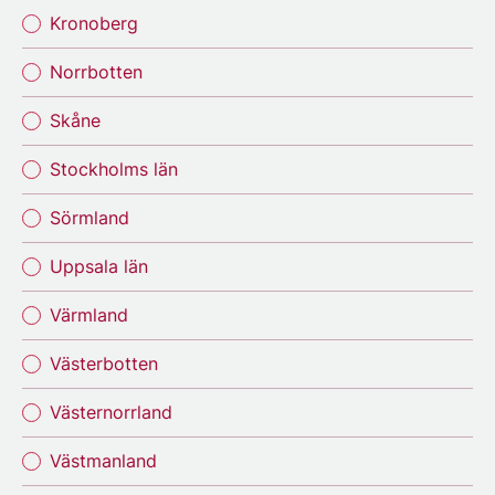
Kronoberg
Norrbotten
Skåne
Stockholms län
Sörmland
Uppsala län
Värmland
Västerbotten
Västernorrland
Västmanland