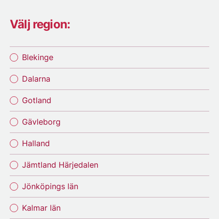
Välj region:
Blekinge
Dalarna
Gotland
Gävleborg
Halland
Jämtland Härjedalen
Jönköpings län
Kalmar län