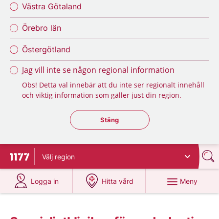
Västra Götaland
Örebro län
Östergötland
Jag vill inte se någon regional information
Obs! Detta val innebär att du inte ser regionalt innehåll
och viktig information som gäller just din region.
Stäng regionsväljaren
Stäng
Välj
region
Till startsidan för 1177
på 1177.se
på 1177.se
Meny
Logga in
Hitta vård