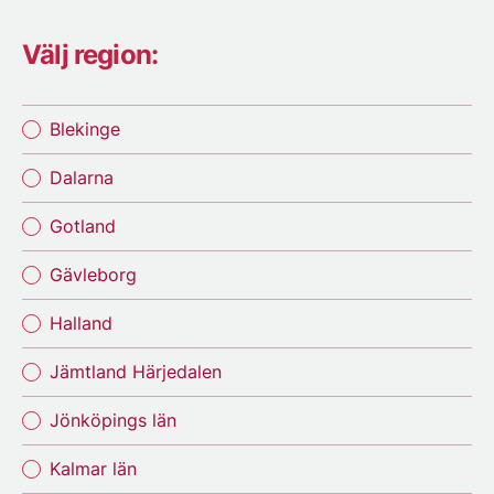
Välj region:
Blekinge
Dalarna
Gotland
Gävleborg
Halland
Jämtland Härjedalen
Jönköpings län
Kalmar län