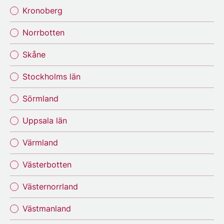
Kronoberg
Norrbotten
Skåne
Stockholms län
Sörmland
Uppsala län
Värmland
Västerbotten
Västernorrland
Västmanland