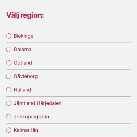
Välj region:
Blekinge
Dalarna
Gotland
Gävleborg
Halland
Jämtland Härjedalen
Jönköpings län
Kalmar län