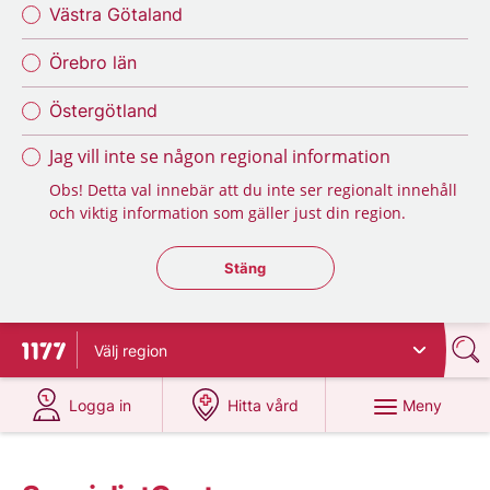
Västra Götaland
Örebro län
Östergötland
Jag vill inte se någon regional information
Obs! Detta val innebär att du inte ser regionalt innehåll
och viktig information som gäller just din region.
Stäng regionsväljaren
Stäng
Välj
region
Till startsidan för 1177
på 1177.se
på 1177.se
Meny
Logga in
Hitta vård