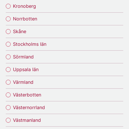
Kronoberg
Norrbotten
Skåne
Stockholms län
Sörmland
Uppsala län
Värmland
Västerbotten
Västernorrland
Västmanland