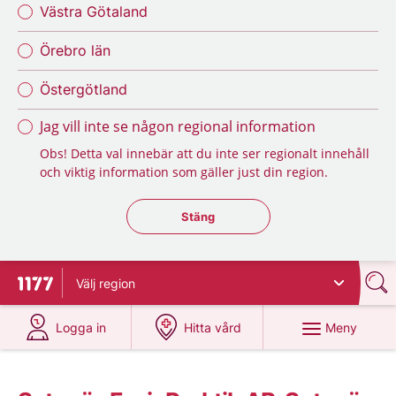
Västra Götaland
Örebro län
Östergötland
Jag vill inte se någon regional information
Obs! Detta val innebär att du inte ser regionalt innehåll
och viktig information som gäller just din region.
Stäng regionsväljaren
Stäng
Välj
region
Till startsidan för 1177
på 1177.se
på 1177.se
Meny
Logga in
Hitta vård