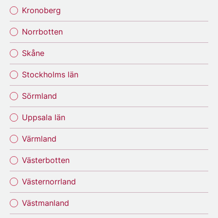
Kronoberg
Norrbotten
Skåne
Stockholms län
Sörmland
Uppsala län
Värmland
Västerbotten
Västernorrland
Västmanland