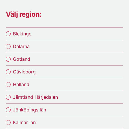
Välj region:
Blekinge
Dalarna
Gotland
Gävleborg
Halland
Jämtland Härjedalen
Jönköpings län
Kalmar län