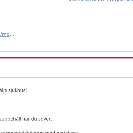
https://www.tiohundra.se/vard/mottagningar/somnapnemottagning/
lje sjukhus!
uppehåll när du sover.