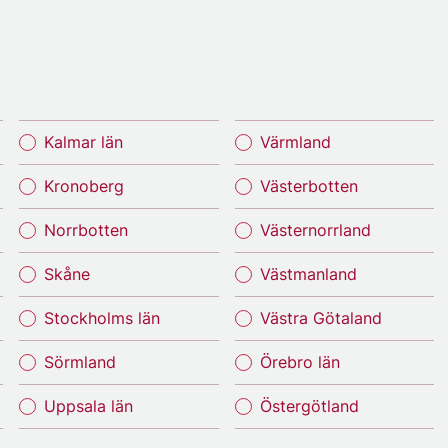
Kalmar län
Värmland
Kronoberg
Västerbotten
Norrbotten
Västernorrland
Skåne
Västmanland
Stockholms län
Västra Götaland
Sörmland
Örebro län
Uppsala län
Östergötland