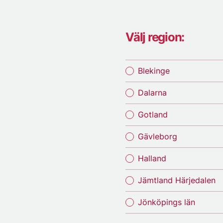
Välj region:
Blekinge
Dalarna
Gotland
Gävleborg
Halland
Jämtland Härjedalen
Jönköpings län