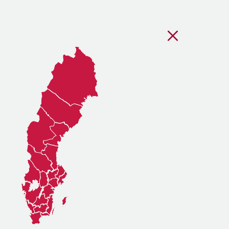
Stäng regionsvälj