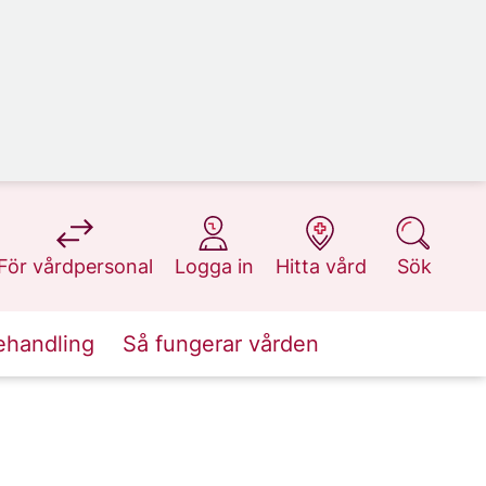
på 1177.se
på 1177.se
på 1177.se
på 1177.se
För vårdpersonal
Logga in
Hitta vård
Sök
ehandling
Så fungerar vården