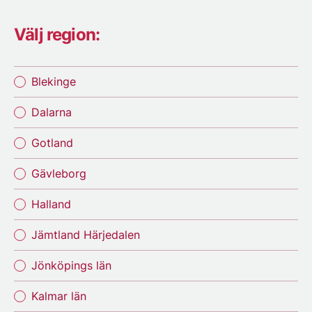
Välj region:
Blekinge
Dalarna
Gotland
Gävleborg
Halland
Jämtland Härjedalen
Jönköpings län
Kalmar län