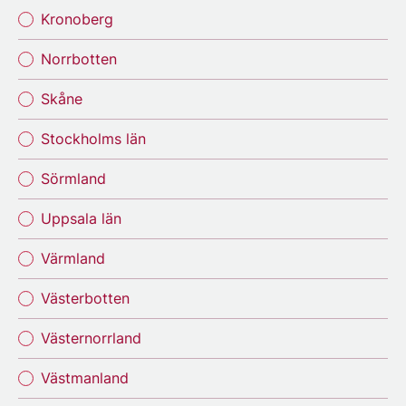
Kronoberg
Norrbotten
Skåne
Stockholms län
Sörmland
Uppsala län
Värmland
Västerbotten
Västernorrland
Västmanland