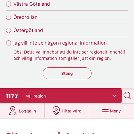
Västra Götaland
Örebro län
Östergötland
Jag vill inte se någon regional information
Obs! Detta val innebär att du inte ser regionalt innehåll
och viktig information som gäller just din region.
Stäng regionsväljaren
Stäng
Välj
region
Till startsidan för 1177
på 1177.se
på 1177.se
Meny
Logga in
Hitta vård