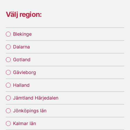
Välj region:
Blekinge
Dalarna
Gotland
Gävleborg
Halland
Jämtland Härjedalen
Jönköpings län
Kalmar län