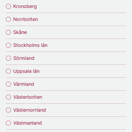
Kronoberg
Norrbotten
Skåne
Stockholms län
Sörmland
Uppsala län
Värmland
Västerbotten
Västernorrland
Västmanland