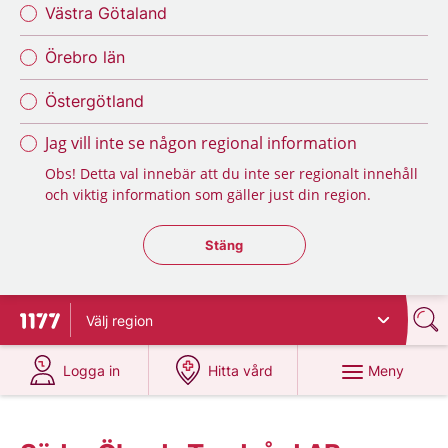
Västra Götaland
Örebro län
Östergötland
Jag vill inte se någon regional information
Obs! Detta val innebär att du inte ser regionalt innehåll
och viktig information som gäller just din region.
Stäng regionsväljaren
Stäng
Välj
region
Till startsidan för 1177
på 1177.se
på 1177.se
Meny
Logga in
Hitta vård