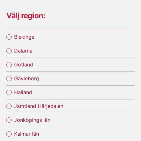
Välj region:
Blekinge
Dalarna
Gotland
Gävleborg
Halland
Jämtland Härjedalen
Jönköpings län
Kalmar län