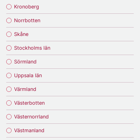
Kronoberg
Norrbotten
Skåne
Stockholms län
Sörmland
Uppsala län
Värmland
Västerbotten
Västernorrland
Västmanland