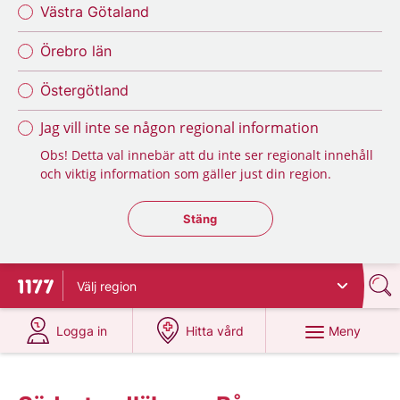
Västra Götaland
Örebro län
Östergötland
Jag vill inte se någon regional information
Obs! Detta val innebär att du inte ser regionalt innehåll
och viktig information som gäller just din region.
Stäng regionsväljaren
Stäng
Välj
region
Till startsidan för 1177
på 1177.se
på 1177.se
Meny
Logga in
Hitta vård