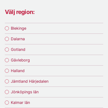
Välj region:
Blekinge
Dalarna
Gotland
Gävleborg
Halland
Jämtland Härjedalen
Jönköpings län
Kalmar län