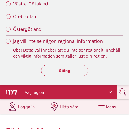
Västra Götaland
Örebro län
Östergötland
Jag vill inte se någon regional information
Obs! Detta val innebär att du inte ser regionalt innehåll
och viktig information som gäller just din region.
Stäng regionsväljaren
Stäng
Välj
region
Till startsidan för 1177
på 1177.se
på 1177.se
Meny
Logga in
Hitta vård