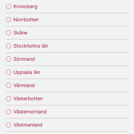
Kronoberg
Norrbotten
Skåne
Stockholms län
Sörmland
Uppsala län
Värmland
Västerbotten
Västernorrland
Västmanland