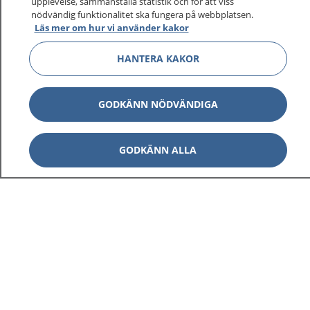
upplevelse, sammanställa statistik och för att viss
nödvändig funktionalitet ska fungera på webbplatsen.
Läs mer om hur vi använder kakor
HANTERA KAKOR
GODKÄNN NÖDVÄNDIGA
GODKÄNN ALLA
1177
–
tryggt om din hälsa och vård